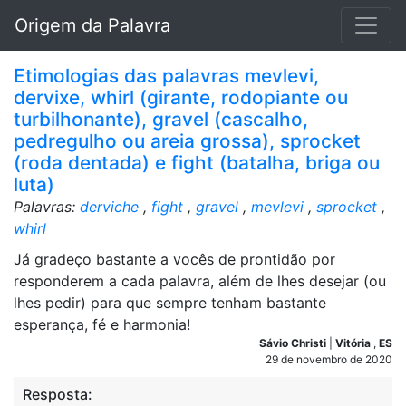
Origem da Palavra
Etimologias das palavras mevlevi,
dervixe, whirl (girante, rodopiante ou
turbilhonante), gravel (cascalho,
pedregulho ou areia grossa), sprocket
(roda dentada) e fight (batalha, briga ou
luta)
Palavras:
derviche
,
fight
,
gravel
,
mevlevi
,
sprocket
,
whirl
Já gradeço bastante a vocês de prontidão por
responderem a cada palavra, além de lhes desejar (ou
lhes pedir) para que sempre tenham bastante
esperança, fé e harmonia!
Sávio Christi
|
Vitória
,
ES
29 de novembro de 2020
Resposta: