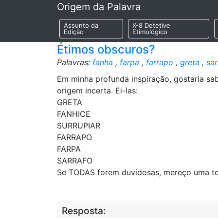
Origem da Palavra
Assunto da
X-8 Detetive
Edição
Etimológico
Étimos obscuros?
Palavras:
fanha
,
farpa
,
farrapo
,
greta
,
sar
Em minha profunda inspiração, gostaria s
origem incerta. Ei-las:
GRETA
FANHICE
SURRUPIAR
FARRAPO
FARPA
SARRAFO
Se TODAS forem duvidosas, mereço uma to
Resposta: