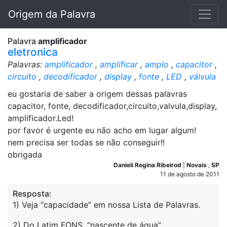
Origem da Palavra
Palavra
amplificador
eletronica
Palavras:
amplificador
,
amplificar
,
amplo
,
capacitor
,
circuito
,
decodificador
,
display
,
fonte
,
LED
,
válvula
eu gostaria de saber a origem dessas palavras
capacitor, fonte, decodificador,circuito,valvula,display,
amplificador.Led!
por favor é urgente eu não acho em lugar algum!
nem precisa ser todas se não conseguir!!
obrigada
Danieli Regina Ribeirod
|
Novais
,
SP
11 de agosto de 2011
Resposta:
1) Veja “capacidade” em nossa Lista de Palavras.
2) Do Latim FONS, “nascente de água”,