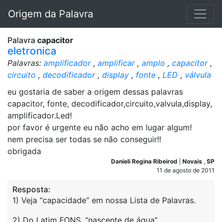
Origem da Palavra
Palavra
capacitor
eletronica
Palavras:
amplificador
,
amplificar
,
amplo
,
capacitor
,
circuito
,
decodificador
,
display
,
fonte
,
LED
,
válvula
eu gostaria de saber a origem dessas palavras
capacitor, fonte, decodificador,circuito,valvula,display,
amplificador.Led!
por favor é urgente eu não acho em lugar algum!
nem precisa ser todas se não conseguir!!
obrigada
Danieli Regina Ribeirod
|
Novais
,
SP
11 de agosto de 2011
Resposta:
1) Veja “capacidade” em nossa Lista de Palavras.
2) Do Latim FONS, “nascente de água”,