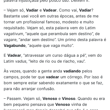
palavra injustiçada pelo pouco uso. Deixem ir.
– Vejam só,
Vadiar
e
Vadear
. Como vai,
Vadiar
?
Bastante usei você em outras épocas, antes de me
tornar um profissional famoso, modesto e muito
requisitado. Vejam só, esta palavra vem do Latim
vagativum
, “aquele que perambula sem destino”, de
vagare
, “andar sem destino”. Um primo desta palavra é
Vagabundo
, “aquele que vaga muito”.
E
Vadear
, “atravessar um curso dágua a pé”, vem do
Latim
vadus
, “leito de rio ou de riacho, vau”.
Às vezes, quando a gente anda
vadiando
pelos
campos, pode ter que
vadear
um córrego. Por isso é
bom sempre estar sabendo exatamente o que se faz,
para não arranjar confusão.
– Passem. Vejam só,
Venoso
e
Vinoso
. Quando eu era
bem pequeno pensava que
Venoso
vinha de