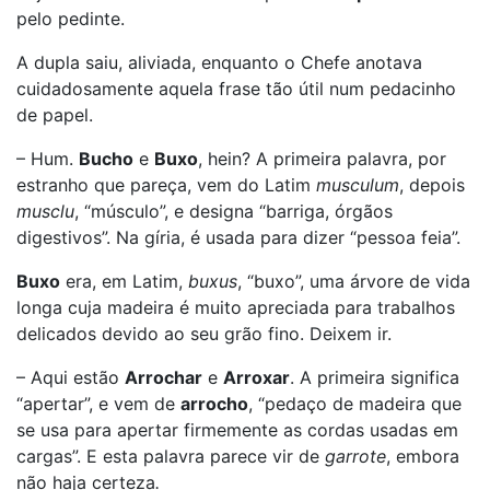
pelo pedinte.
A dupla saiu, aliviada, enquanto o Chefe anotava
cuidadosamente aquela frase tão útil num pedacinho
de papel.
– Hum.
Bucho
e
Buxo
, hein? A primeira palavra, por
estranho que pareça, vem do Latim
musculum
, depois
musclu
, “músculo”, e designa “barriga, órgãos
digestivos”. Na gíria, é usada para dizer “pessoa feia”.
Buxo
era, em Latim,
buxus
, “buxo”, uma árvore de vida
longa cuja madeira é muito apreciada para trabalhos
delicados devido ao seu grão fino. Deixem ir.
– Aqui estão
Arrochar
e
Arroxar
. A primeira significa
“apertar”, e vem de
arrocho
, “pedaço de madeira que
se usa para apertar firmemente as cordas usadas em
cargas”. E esta palavra parece vir de
garrote
, embora
não haja certeza
.