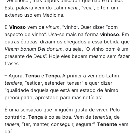
“venenoso”, mas depois descobri que não é o caso.
Esta palavra vem do Latim
vena
, “veia”, e tem um
extenso uso em Medicina.
E
Vinoso
vem de
vinum
, “vinho”. Quer dizer “com
aspecto de vinho”. Usa-se mais na forma
vinhoso
. Em
outras épocas, diziam os chegados a essa bebida que
Vinum bonum Dei donum
, ou seja, “O vinho bom é um
presente de Deus”. Hoje eles bebem mesmo sem fazer
frases .
– Agora,
Tensa
e
Tença.
A primeira vem do Latim
tendere
, “esticar, estender, tensar” e quer dizer
“qualidade daquela que está em estado de ânimo
preocupado, aprestado para más notícias”.
É uma sensação que ninguém gosta de viver. Pelo
contrário,
Tença
é coisa boa. Vem de
tenentia
, de
tenere
, “ter, manter, conseguir, segurar”.
Tenente
vem
daí.