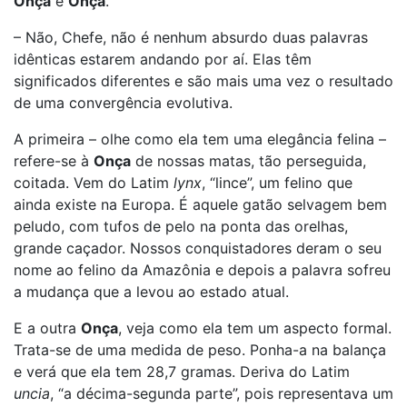
Onça
e
Onça
.
– Não, Chefe, não é nenhum absurdo duas palavras
idênticas estarem andando por aí. Elas têm
significados diferentes e são mais uma vez o resultado
de uma convergência evolutiva.
A primeira – olhe como ela tem uma elegância felina –
refere-se à
Onça
de nossas matas, tão perseguida,
coitada. Vem do Latim
lynx
, “lince”, um felino que
ainda existe na Europa. É aquele gatão selvagem bem
peludo, com tufos de pelo na ponta das orelhas,
grande caçador. Nossos conquistadores deram o seu
nome ao felino da Amazônia e depois a palavra sofreu
a mudança que a levou ao estado atual.
E a outra
Onça
, veja como ela tem um aspecto formal.
Trata-se de uma medida de peso. Ponha-a na balança
e verá que ela tem 28,7 gramas. Deriva do Latim
uncia
, “a décima-segunda parte”, pois representava um