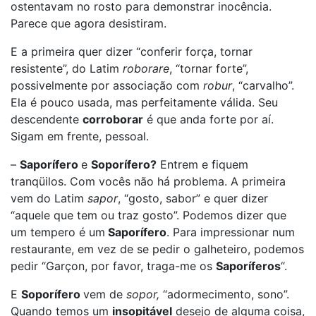
ostentavam no rosto para demonstrar inocência.
Parece que agora desistiram.
E a primeira quer dizer “conferir força, tornar
resistente”, do Latim
roborare
, “tornar forte”,
possivelmente por associação com
robur
, “carvalho”.
Ela é pouco usada, mas perfeitamente válida. Seu
descendente
corroborar
é que anda forte por aí.
Sigam em frente, pessoal.
–
Saporífero
e
Soporífero?
Entrem e fiquem
tranqüilos. Com vocês não há problema. A primeira
vem do Latim
sapor
, “gosto, sabor” e quer dizer
“aquele que tem ou traz gosto”. Podemos dizer que
um tempero é um
Saporífero
. Para impressionar num
restaurante, em vez de se pedir o galheteiro, podemos
pedir “Garçon, por favor, traga-me os
Saporíferos
“.
E
Soporífero
vem de
sopor,
“adormecimento, sono”.
Quando temos um
insopitável
desejo de alguma coisa,