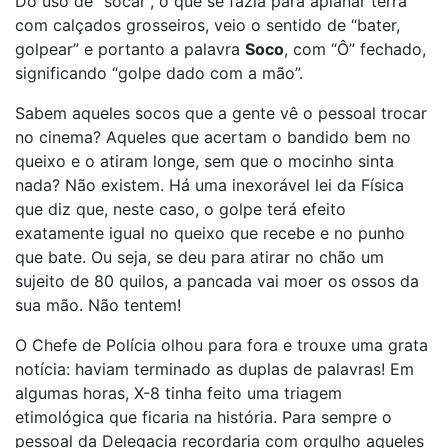
Do uso de “socar”, o que se fazia para aplanar terra
com calçados grosseiros, veio o sentido de “bater,
golpear” e portanto a palavra
Soco
, com “Ô” fechado,
significando “golpe dado com a mão”.
Sabem aqueles socos que a gente vê o pessoal trocar
no cinema? Aqueles que acertam o bandido bem no
queixo e o atiram longe, sem que o mocinho sinta
nada? Não existem. Há uma inexorável lei da Física
que diz que, neste caso, o golpe terá efeito
exatamente igual no queixo que recebe e no punho
que bate. Ou seja, se deu para atirar no chão um
sujeito de 80 quilos, a pancada vai moer os ossos da
sua mão. Não tentem!
O Chefe de Polícia olhou para fora e trouxe uma grata
notícia: haviam terminado as duplas de palavras! Em
algumas horas, X-8 tinha feito uma triagem
etimológica que ficaria na história. Para sempre o
pessoal da Delegacia recordaria com orgulho aqueles