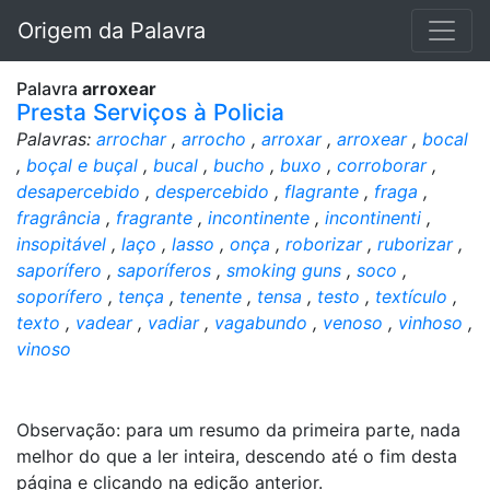
Origem da Palavra
Palavra
arroxear
Presta Serviços à Policia
Palavras:
arrochar
,
arrocho
,
arroxar
,
arroxear
,
bocal
,
boçal e buçal
,
bucal
,
bucho
,
buxo
,
corroborar
,
desapercebido
,
despercebido
,
flagrante
,
fraga
,
fragrância
,
fragrante
,
incontinente
,
incontinenti
,
insopitável
,
laço
,
lasso
,
onça
,
roborizar
,
ruborizar
,
saporífero
,
saporíferos
,
smoking guns
,
soco
,
soporífero
,
tença
,
tenente
,
tensa
,
testo
,
textículo
,
texto
,
vadear
,
vadiar
,
vagabundo
,
venoso
,
vinhoso
,
vinoso
Observação: para um resumo da primeira parte, nada
melhor do que a ler inteira, descendo até o fim desta
página e clicando na edição anterior.