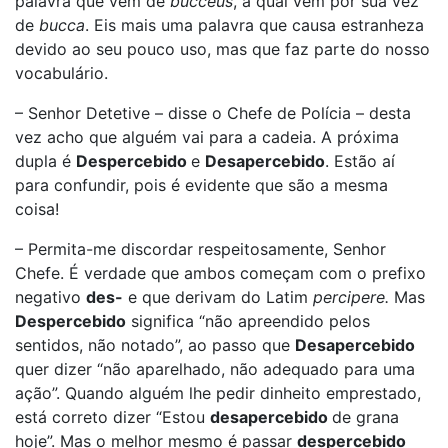
palavra que vem de
bucceus
, a qual vem por sua vez
de
bucca
. Eis mais uma palavra que causa estranheza
devido ao seu pouco uso, mas que faz parte do nosso
vocabulário.
– Senhor Detetive – disse o Chefe de Polícia – desta
vez acho que alguém vai para a cadeia. A próxima
dupla é
Despercebido
e
Desapercebido
. Estão aí
para confundir, pois é evidente que são a mesma
coisa!
– Permita-me discordar respeitosamente, Senhor
Chefe. É verdade que ambos começam com o prefixo
negativo
des-
e que derivam do Latim
percipere.
Mas
Despercebido
significa “não apreendido pelos
sentidos, não notado”, ao passo que
Desapercebido
quer dizer “não aparelhado, não adequado para uma
ação”. Quando alguém lhe pedir dinheito emprestado,
está correto dizer “Estou
desapercebido
de grana
hoje”. Mas o melhor mesmo é passar
despercebido