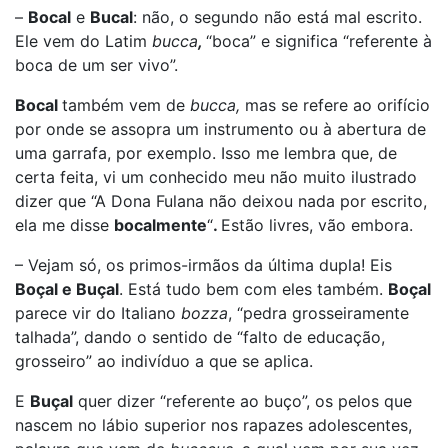
–
Bocal
e
Bucal
: não, o segundo não está mal escrito.
Ele vem do Latim
bucca
,
“boca” e significa “referente à
boca de um ser vivo”.
Bocal
também vem de
bucca,
mas se refere ao orifício
por onde se assopra um instrumento ou à abertura de
uma garrafa, por exemplo. Isso me lembra que, de
certa feita, vi um conhecido meu não muito ilustrado
dizer que “A Dona Fulana não deixou nada por escrito,
ela me disse
bocalmente
“
.
Estão livres, vão embora.
– Vejam só, os primos-irmãos da última dupla! Eis
Boçal e Buçal
. Está tudo bem com eles também.
Boçal
parece vir do Italiano
bozza
, “pedra grosseiramente
talhada”, dando o sentido de “falto de educação,
grosseiro” ao indivíduo a que se aplica.
E
Buçal
quer dizer “referente ao buço”, os pelos que
nascem no lábio superior nos rapazes adolescentes,