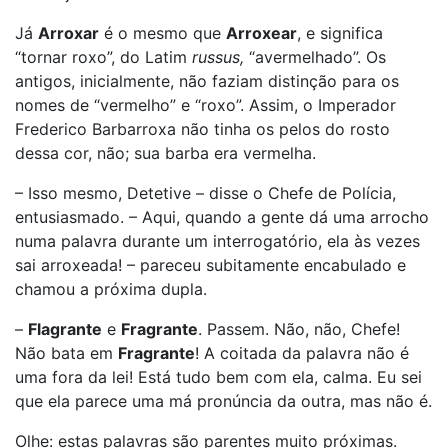
Já
Arroxar
é o mesmo que
Arroxear
, e significa
“tornar roxo”, do Latim
russus,
“avermelhado”. Os
antigos, inicialmente, não faziam distinção para os
nomes de “vermelho” e “roxo”. Assim, o Imperador
Frederico Barbarroxa não tinha os pelos do rosto
dessa cor, não; sua barba era vermelha.
– Isso mesmo, Detetive – disse o Chefe de Polícia,
entusiasmado. – Aqui, quando a gente dá uma arrocho
numa palavra durante um interrogatório, ela às vezes
sai arroxeada! – pareceu subitamente encabulado e
chamou a próxima dupla.
–
Flagrante
e
Fragrante
. Passem. Não, não, Chefe!
Não bata em
Fragrante
! A coitada da palavra não é
uma fora da lei! Está tudo bem com ela, calma. Eu sei
que ela parece uma má pronúncia da outra, mas não é.
Olhe: estas palavras são parentes muito próximas.