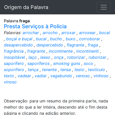
Origem da Palavra
Palavra
fraga
Presta Serviços à Policia
Palavras:
arrochar
,
arrocho
,
arroxar
,
arroxear
,
bocal
,
boçal e buçal
,
bucal
,
bucho
,
buxo
,
corroborar
,
desapercebido
,
despercebido
,
flagrante
,
fraga
,
fragrância
,
fragrante
,
incontinente
,
incontinenti
,
insopitável
,
laço
,
lasso
,
onça
,
roborizar
,
ruborizar
,
saporífero
,
saporíferos
,
smoking guns
,
soco
,
soporífero
,
tença
,
tenente
,
tensa
,
testo
,
textículo
,
texto
,
vadear
,
vadiar
,
vagabundo
,
venoso
,
vinhoso
,
vinoso
Observação: para um resumo da primeira parte, nada
melhor do que a ler inteira, descendo até o fim desta
página e clicando na edição anterior.