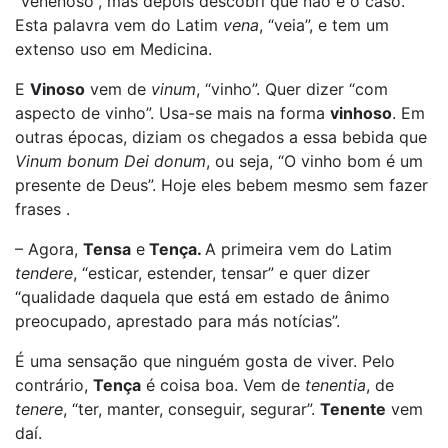
“venenoso”, mas depois descobri que não é o caso.
Esta palavra vem do Latim
vena
, “veia”, e tem um
extenso uso em Medicina.
E
Vinoso
vem de
vinum
, “vinho”. Quer dizer “com
aspecto de vinho”. Usa-se mais na forma
vinhoso
. Em
outras épocas, diziam os chegados a essa bebida que
Vinum bonum Dei donum
, ou seja, “O vinho bom é um
presente de Deus”. Hoje eles bebem mesmo sem fazer
frases .
– Agora,
Tensa
e
Tença.
A primeira vem do Latim
tendere
, “esticar, estender, tensar” e quer dizer
“qualidade daquela que está em estado de ânimo
preocupado, aprestado para más notícias”.
É uma sensação que ninguém gosta de viver. Pelo
contrário,
Tença
é coisa boa. Vem de
tenentia
, de
tenere
, “ter, manter, conseguir, segurar”.
Tenente
vem
daí.