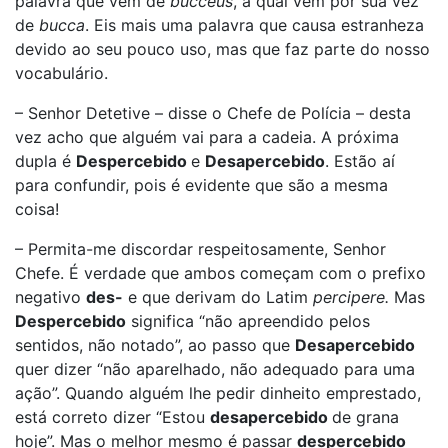
palavra que vem de
bucceus
, a qual vem por sua vez
de
bucca
. Eis mais uma palavra que causa estranheza
devido ao seu pouco uso, mas que faz parte do nosso
vocabulário.
– Senhor Detetive – disse o Chefe de Polícia – desta
vez acho que alguém vai para a cadeia. A próxima
dupla é
Despercebido
e
Desapercebido
. Estão aí
para confundir, pois é evidente que são a mesma
coisa!
– Permita-me discordar respeitosamente, Senhor
Chefe. É verdade que ambos começam com o prefixo
negativo
des-
e que derivam do Latim
percipere.
Mas
Despercebido
significa “não apreendido pelos
sentidos, não notado”, ao passo que
Desapercebido
quer dizer “não aparelhado, não adequado para uma
ação”. Quando alguém lhe pedir dinheito emprestado,
está correto dizer “Estou
desapercebido
de grana
hoje”. Mas o melhor mesmo é passar
despercebido