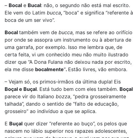
–
Bocal
e
Bucal
: não, o segundo não está mal escrito.
Ele vem do Latim
bucca
,
“boca” e significa “referente à
boca de um ser vivo”.
Bocal
também vem de
bucca,
mas se refere ao orifício
por onde se assopra um instrumento ou à abertura de
uma garrafa, por exemplo. Isso me lembra que, de
certa feita, vi um conhecido meu não muito ilustrado
dizer que “A Dona Fulana não deixou nada por escrito,
ela me disse
bocalmente
“
.
Estão livres, vão embora.
– Vejam só, os primos-irmãos da última dupla! Eis
Boçal e Buçal
. Está tudo bem com eles também.
Boçal
parece vir do Italiano
bozza
, “pedra grosseiramente
talhada”, dando o sentido de “falto de educação,
grosseiro” ao indivíduo a que se aplica.
E
Buçal
quer dizer “referente ao buço”, os pelos que
nascem no lábio superior nos rapazes adolescentes,