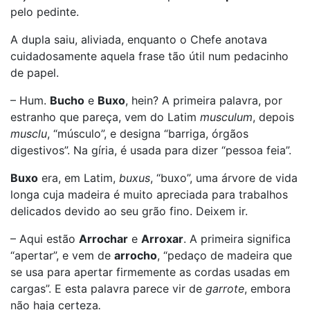
pelo pedinte.
A dupla saiu, aliviada, enquanto o Chefe anotava
cuidadosamente aquela frase tão útil num pedacinho
de papel.
– Hum.
Bucho
e
Buxo
, hein? A primeira palavra, por
estranho que pareça, vem do Latim
musculum
, depois
musclu
, “músculo”, e designa “barriga, órgãos
digestivos”. Na gíria, é usada para dizer “pessoa feia”.
Buxo
era, em Latim,
buxus
, “buxo”, uma árvore de vida
longa cuja madeira é muito apreciada para trabalhos
delicados devido ao seu grão fino. Deixem ir.
– Aqui estão
Arrochar
e
Arroxar
. A primeira significa
“apertar”, e vem de
arrocho
, “pedaço de madeira que
se usa para apertar firmemente as cordas usadas em
cargas”. E esta palavra parece vir de
garrote
, embora
não haja certeza
.