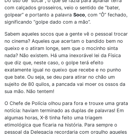
Do uso de “socar”, o que se fazia para aplanar terra
com calçados grosseiros, veio o sentido de “bater,
golpear” e portanto a palavra
Soco
, com “Ô” fechado,
significando “golpe dado com a mão”.
Sabem aqueles socos que a gente vê o pessoal trocar
no cinema? Aqueles que acertam o bandido bem no
queixo e o atiram longe, sem que o mocinho sinta
nada? Não existem. Há uma inexorável lei da Física
que diz que, neste caso, o golpe terá efeito
exatamente igual no queixo que recebe e no punho
que bate. Ou seja, se deu para atirar no chão um
sujeito de 80 quilos, a pancada vai moer os ossos da
sua mão. Não tentem!
O Chefe de Polícia olhou para fora e trouxe uma grata
notícia: haviam terminado as duplas de palavras! Em
algumas horas, X-8 tinha feito uma triagem
etimológica que ficaria na história. Para sempre o
pessoal da Delegacia recordaria com orgulho aqueles