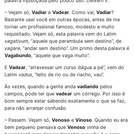
palavra injustiçada pelo pouco uso. Deixem ir.
– Vejam só,
Vadiar
e
Vadear
. Como vai,
Vadiar
?
Bastante usei você em outras épocas, antes de me
tornar um profissional famoso, modesto e muito
requisitado. Vejam só, esta palavra vem do Latim
vagativum
, “aquele que perambula sem destino”, de
vagare
, “andar sem destino”. Um primo desta palavra é
Vagabundo
, “aquele que vaga muito”.
E
Vadear
, “atravessar um curso dágua a pé”, vem do
Latim
vadus
, “leito de rio ou de riacho, vau”.
Às vezes, quando a gente anda
vadiando
pelos
campos, pode ter que
vadear
um córrego. Por isso é
bom sempre estar sabendo exatamente o que se faz,
para não arranjar confusão.
– Passem. Vejam só,
Venoso
e
Vinoso
. Quando eu era
bem pequeno pensava que
Venoso
vinha de