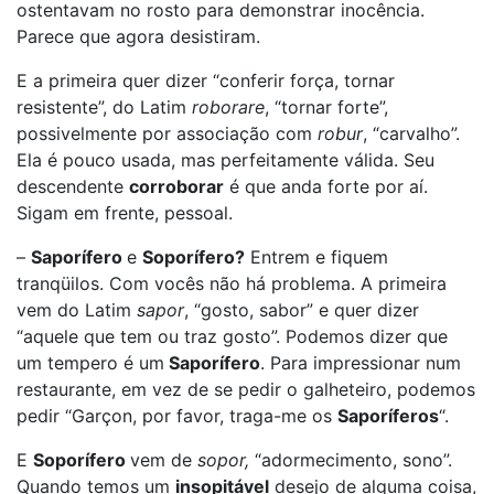
ostentavam no rosto para demonstrar inocência.
Parece que agora desistiram.
E a primeira quer dizer “conferir força, tornar
resistente”, do Latim
roborare
, “tornar forte”,
possivelmente por associação com
robur
, “carvalho”.
Ela é pouco usada, mas perfeitamente válida. Seu
descendente
corroborar
é que anda forte por aí.
Sigam em frente, pessoal.
–
Saporífero
e
Soporífero?
Entrem e fiquem
tranqüilos. Com vocês não há problema. A primeira
vem do Latim
sapor
, “gosto, sabor” e quer dizer
“aquele que tem ou traz gosto”. Podemos dizer que
um tempero é um
Saporífero
. Para impressionar num
restaurante, em vez de se pedir o galheteiro, podemos
pedir “Garçon, por favor, traga-me os
Saporíferos
“.
E
Soporífero
vem de
sopor,
“adormecimento, sono”.
Quando temos um
insopitável
desejo de alguma coisa,