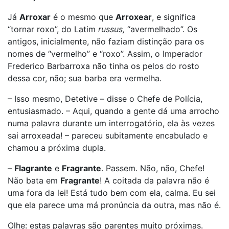
Já
Arroxar
é o mesmo que
Arroxear
, e significa
“tornar roxo”, do Latim
russus,
“avermelhado”. Os
antigos, inicialmente, não faziam distinção para os
nomes de “vermelho” e “roxo”. Assim, o Imperador
Frederico Barbarroxa não tinha os pelos do rosto
dessa cor, não; sua barba era vermelha.
– Isso mesmo, Detetive – disse o Chefe de Polícia,
entusiasmado. – Aqui, quando a gente dá uma arrocho
numa palavra durante um interrogatório, ela às vezes
sai arroxeada! – pareceu subitamente encabulado e
chamou a próxima dupla.
–
Flagrante
e
Fragrante
. Passem. Não, não, Chefe!
Não bata em
Fragrante
! A coitada da palavra não é
uma fora da lei! Está tudo bem com ela, calma. Eu sei
que ela parece uma má pronúncia da outra, mas não é.
Olhe: estas palavras são parentes muito próximas.