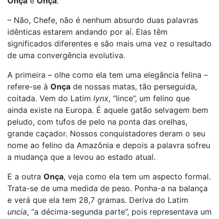
Onça
e
Onça
.
– Não, Chefe, não é nenhum absurdo duas palavras
idênticas estarem andando por aí. Elas têm
significados diferentes e são mais uma vez o resultado
de uma convergência evolutiva.
A primeira – olhe como ela tem uma elegância felina –
refere-se à
Onça
de nossas matas, tão perseguida,
coitada. Vem do Latim
lynx
, “lince”, um felino que
ainda existe na Europa. É aquele gatão selvagem bem
peludo, com tufos de pelo na ponta das orelhas,
grande caçador. Nossos conquistadores deram o seu
nome ao felino da Amazônia e depois a palavra sofreu
a mudança que a levou ao estado atual.
E a outra
Onça
, veja como ela tem um aspecto formal.
Trata-se de uma medida de peso. Ponha-a na balança
e verá que ela tem 28,7 gramas. Deriva do Latim
uncia
, “a décima-segunda parte”, pois representava um