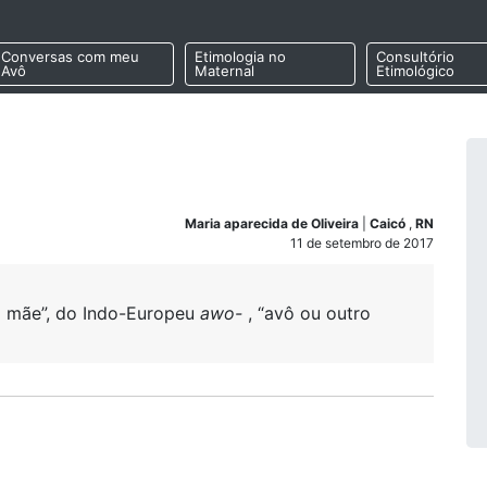
Conversas com meu
Etimologia no
Consultório
Avô
Maternal
Etimológico
Maria aparecida de Oliveira
|
Caicó
,
RN
11 de setembro de 2017
da mãe”, do Indo-Europeu
awo-
, “avô ou outro