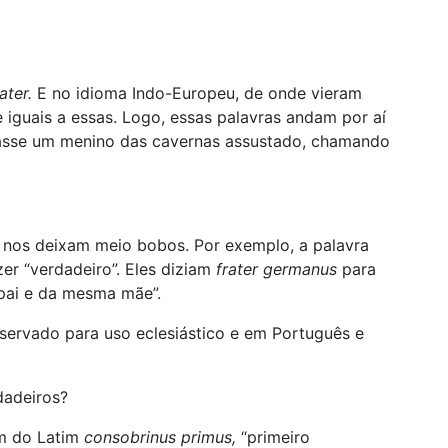
ater.
E no idioma Indo-Europeu, de onde vieram
 iguais a essas. Logo, essas palavras andam por aí
trasse um menino das cavernas assustado, chamando
e nos deixam meio bobos. Por exemplo, a palavra
zer “verdadeiro”. Eles diziam
frater germanus
para
 pai e da mesma mãe”.
eservado para uso eclesiástico e em Português e
dadeiros?
em do Latim
consobrinus primus,
“primeiro