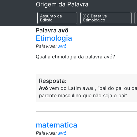
Origem da Palavra
Assunto da
X-8 Detetive
Edição
Etimológico
Palavra
avô
Etimologia
Palavras:
avô
Qual a etimologia da palavra avó?
Resposta:
Avó
vem do Latim
avus
, “pai do pai ou 
parente masculino que não seja o pai”.
matematica
Palavras:
avô