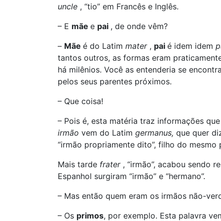
uncle
, “tio” em Francês e Inglês.
– E
mãe
e
pai
, de onde vêm?
–
Mãe
é do Latim
mater
,
pai
é idem idem
p
tantos outros, as formas eram praticamente
há milênios. Você as entenderia se encon
pelos seus parentes próximos.
– Que coisa!
– Pois é, esta matéria traz informações qu
irmão
vem do Latim
germanus,
que quer di
“irmão propriamente dito”, filho do mesmo
Mais tarde
frater
, “irmão”, acabou sendo r
Espanhol surgiram “irmão” e “hermano”.
– Mas então quem eram os irmãos não-ver
– Os
primos
, por exemplo. Esta palavra v