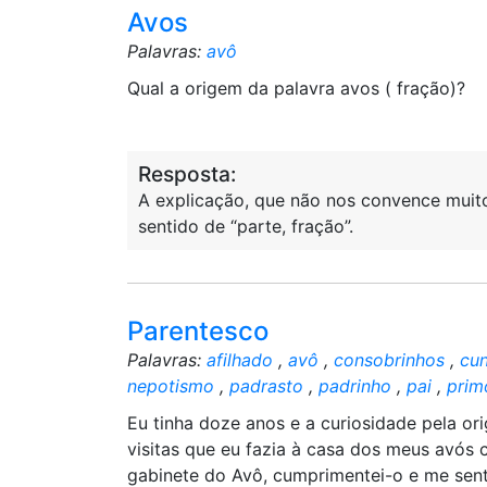
Avos
Palavras:
avô
Qual a origem da palavra avos ( fração)?
Resposta:
A explicação, que não nos convence muito, 
sentido de “parte, fração”.
Parentesco
Palavras:
afilhado
,
avô
,
consobrinhos
,
cu
nepotismo
,
padrasto
,
padrinho
,
pai
,
prim
Eu tinha doze anos e a curiosidade pela o
visitas que eu fazia à casa dos meus avós
gabinete do Avô, cumprimentei-o e me sent