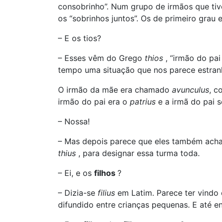
consobrinho”. Num grupo de irmãos que tive
os “sobrinhos juntos”. Os de primeiro grau
– E os tios?
– Esses vêm do Grego
thios
, “irmão do pa
tempo uma situação que nos parece estranh
O irmão da mãe era chamado
avunculus
, c
irmão do pai era o
patrius
e a irmã do pai s
– Nossa!
– Mas depois parece que eles também ach
thius
, para designar essa turma toda.
– Ei, e os
filhos
?
– Dizia-se
filius
em Latim. Parece ter vind
difundido entre crianças pequenas. E até en