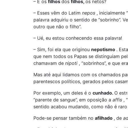
– E os
filhos
dos
filhos,
os netos?
– Esses vêm do Latim
nepos
, inicialmente
palavra adquiriu o sentido de “sobrinho”. 
outro que não o filho”.
– Ué, eu estou conhecendo essa palavra!
– Sim, foi ela que originou
nepotismo
. Est
que nem todos os Papas se distinguiam pela
chamavam de
nipoti
, “sobrinhos”, e que e
Mas até aqui lidamos com os chamados pa
parentescos políticos, gerados pelos casa
Por exemplo, um deles é o
cunhado.
O est
“parente de sangue”, em oposição a
affis
, 
sentido acabou mudando, como não é raro 
Pode-se pensar também no
afilhado
, de
ad