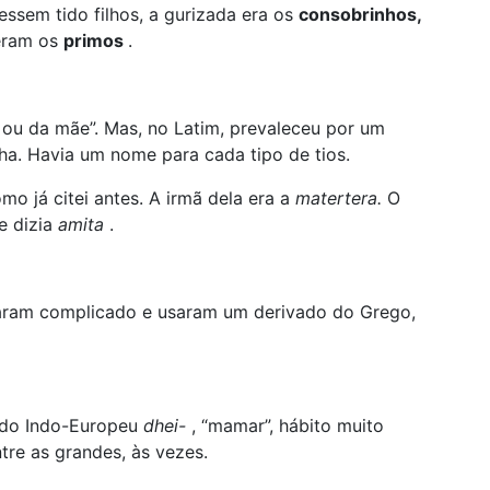
ssem tido filhos, a gurizada era os
consobrinhos,
 eram os
primos
.
i ou da mãe”. Mas, no Latim, prevaleceu por um
a. Havia um nome para cada tipo de tios.
omo já citei antes. A irmã dela era a
matertera.
O
e dizia
amita
.
aram complicado e usaram um derivado do Grego,
o do Indo-Europeu
dhei-
, “mamar”, hábito muito
tre as grandes, às vezes.