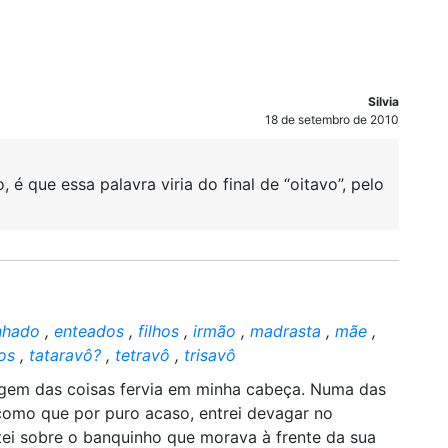
Silvia
18 de setembro de 2010
é que essa palavra viria do final de “oitavo”, pelo
nhado
,
enteados
,
filhos
,
irmão
,
madrasta
,
mãe
,
os
,
tataravô?
,
tetravô
,
trisavô
rigem das coisas fervia em minha cabeça. Numa das
 como que por puro acaso, entrei devagar no
ei sobre o banquinho que morava à frente da sua