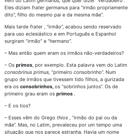
vem do Latim
germanus,
que quer dizer “verdadeiro”.
Eles diziam
frater germanus
para “irmão propriamente
dito”, filho do mesmo pai e da mesma mãe”.
Mais tarde
frater
, “irmão”, acabou sendo reservado
para uso eclesiástico e em Português e Espanhol
surgiram “irmão” e “hermano”.
– Mas então quem eram os irmãos não-verdadeiros?
– Os
primos
, por exemplo. Esta palavra vem do Latim
consobrinus primus,
“primeiro consobrinho”. Num
grupo de irmãos que tivessem tido filhos, a gurizada
era os
consobrinhos,
os “sobrinhos juntos”. Os de
primeiro grau eram os
primos
.
– E os tios?
– Esses vêm do Grego
thios
, “irmão do pai ou da
mãe”. Mas, no Latim, prevaleceu por um tempo uma
situação que nos parece estranha. Havia um nome