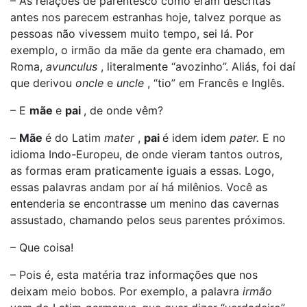
– As relações de parentesco como eram descritas
antes nos parecem estranhas hoje, talvez porque as
pessoas não vivessem muito tempo, sei lá. Por
exemplo, o irmão da mãe da gente era chamado, em
Roma,
avunculus
, literalmente “avozinho”. Aliás, foi daí
que derivou
oncle
e
uncle
, “tio” em Francês e Inglês.
– E
mãe
e
pai
, de onde vêm?
–
Mãe
é do Latim
mater
,
pai
é idem idem
pater.
E no
idioma Indo-Europeu, de onde vieram tantos outros,
as formas eram praticamente iguais a essas. Logo,
essas palavras andam por aí há milênios. Você as
entenderia se encontrasse um menino das cavernas
assustado, chamando pelos seus parentes próximos.
– Que coisa!
– Pois é, esta matéria traz informações que nos
deixam meio bobos. Por exemplo, a palavra
irmão