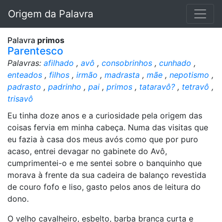
Origem da Palavra
Palavra
primos
Parentesco
Palavras:
afilhado
,
avô
,
consobrinhos
,
cunhado
,
enteados
,
filhos
,
irmão
,
madrasta
,
mãe
,
nepotismo
,
padrasto
,
padrinho
,
pai
,
primos
,
tataravô?
,
tetravô
,
trisavô
Eu tinha doze anos e a curiosidade pela origem das
coisas fervia em minha cabeça. Numa das visitas que
eu fazia à casa dos meus avós como que por puro
acaso, entrei devagar no gabinete do Avô,
cumprimentei-o e me sentei sobre o banquinho que
morava à frente da sua cadeira de balanço revestida
de couro fofo e liso, gasto pelos anos de leitura do
dono.
O velho cavalheiro, esbelto, barba branca curta e