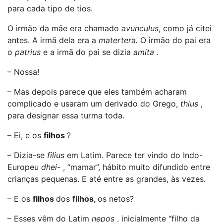
para cada tipo de tios.
O irmão da mãe era chamado
avunculus
, como já citei
antes. A irmã dela era a
matertera.
O irmão do pai era
o
patrius
e a irmã do pai se dizia
amita
.
– Nossa!
– Mas depois parece que eles também acharam
complicado e usaram um derivado do Grego,
thius
,
para designar essa turma toda.
– Ei, e os
filhos
?
– Dizia-se
filius
em Latim. Parece ter vindo do Indo-
Europeu
dhei-
, “mamar”, hábito muito difundido entre
crianças pequenas. E até entre as grandes, às vezes.
– E os
filhos
dos
filhos,
os netos?
– Esses vêm do Latim
nepos
, inicialmente “filho da