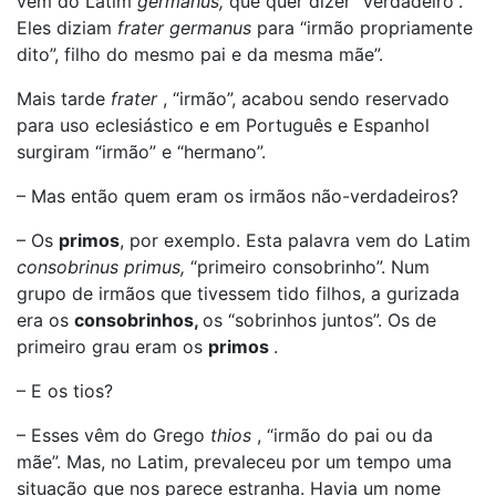
vem do Latim
germanus,
que quer dizer “verdadeiro”.
Eles diziam
frater germanus
para “irmão propriamente
dito”, filho do mesmo pai e da mesma mãe”.
Mais tarde
frater
, “irmão”, acabou sendo reservado
para uso eclesiástico e em Português e Espanhol
surgiram “irmão” e “hermano”.
– Mas então quem eram os irmãos não-verdadeiros?
– Os
primos
, por exemplo. Esta palavra vem do Latim
consobrinus primus,
“primeiro consobrinho”. Num
grupo de irmãos que tivessem tido filhos, a gurizada
era os
consobrinhos,
os “sobrinhos juntos”. Os de
primeiro grau eram os
primos
.
– E os tios?
– Esses vêm do Grego
thios
, “irmão do pai ou da
mãe”. Mas, no Latim, prevaleceu por um tempo uma
situação que nos parece estranha. Havia um nome