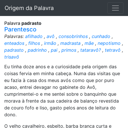
Origem da Palavra
Palavra
padrasto
Parentesco
Palavras:
afilhado
,
avô
,
consobrinhos
,
cunhado
,
enteados
,
filhos
,
irmão
,
madrasta
,
mãe
,
nepotismo
,
padrasto
,
padrinho
,
pai
,
primos
,
tataravô?
,
tetravô
,
trisavô
Eu tinha doze anos e a curiosidade pela origem das
coisas fervia em minha cabeça. Numa das visitas que
eu fazia à casa dos meus avós como que por puro
acaso, entrei devagar no gabinete do Avô,
cumprimentei-o e me sentei sobre o banquinho que
morava à frente da sua cadeira de balanço revestida
de couro fofo e liso, gasto pelos anos de leitura do
dono.
O velho cavalheiro, esbelto, barba branca curta e