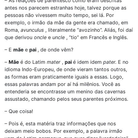
– As relações de parentesco como eram descritas
antes nos parecem estranhas hoje, talvez porque as
pessoas não vivessem muito tempo, sei lá. Por
exemplo, o irmão da mãe da gente era chamado, em
Roma,
avunculus
, literalmente “avozinho”. Aliás, foi daí
que derivou
oncle
e
uncle
, “tio” em Francês e Inglês.
– E
mãe
e
pai
, de onde vêm?
–
Mãe
é do Latim
mater
,
pai
é idem idem
pater.
E no
idioma Indo-Europeu, de onde vieram tantos outros,
as formas eram praticamente iguais a essas. Logo,
essas palavras andam por aí há milênios. Você as
entenderia se encontrasse um menino das cavernas
assustado, chamando pelos seus parentes próximos.
– Que coisa!
– Pois é, esta matéria traz informações que nos
deixam meio bobos. Por exemplo, a palavra
irmão