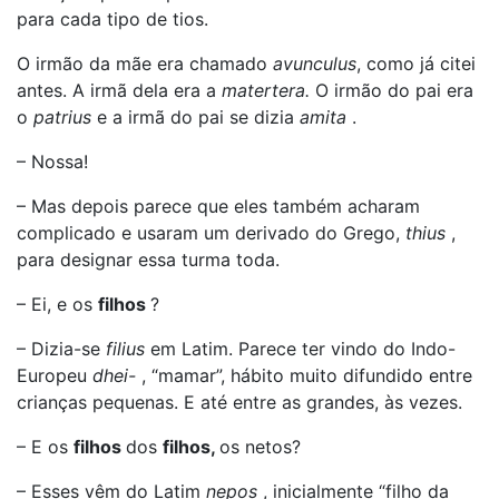
para cada tipo de tios.
O irmão da mãe era chamado
avunculus
, como já citei
antes. A irmã dela era a
matertera.
O irmão do pai era
o
patrius
e a irmã do pai se dizia
amita
.
– Nossa!
– Mas depois parece que eles também acharam
complicado e usaram um derivado do Grego,
thius
,
para designar essa turma toda.
– Ei, e os
filhos
?
– Dizia-se
filius
em Latim. Parece ter vindo do Indo-
Europeu
dhei-
, “mamar”, hábito muito difundido entre
crianças pequenas. E até entre as grandes, às vezes.
– E os
filhos
dos
filhos,
os netos?
– Esses vêm do Latim
nepos
, inicialmente “filho da