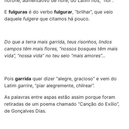
fiorone
, aumentativo de
fiore
, do Latim
flos
, “flor”.
E
fulguras
é do verbo
fulgurar
, “brilhar”, que veio
daquele
fulgere
que citamos há pouco.
Do que a terra mais garrida, teus risonhos, lindos
campos têm mais flores, “nossos bosques têm mais
vida”, “nossa vida” no teu seio “mais amores”…
Pois
garrida
quer dizer “alegre, gracioso” e vem do
Latim
garrire
, “piar alegremente, chilrear”.
As palavras entre aspas estão assim porque foram
retiradas de um poema chamado “Canção do Exílio”,
de Gonçalves Dias.