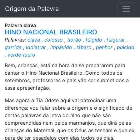
Origem da Palavra
Palavra
clava
HINO NACIONAL BRASILEIRO
Palavras:
clava
,
colosso
,
florão
,
fúlgido
,
fulgurar
,
garrida
,
idolatrar
,
impávido
,
lábaro
,
penhor
,
plácido
,
verde-louro
Bem, crianças, está na hora de se prepararem para
cantar o Hino Nacional Brasileiro. Como todos os
setembros, professores e pais vão ser submetidos a
essa apresentação.
Mas agora a Tia Odete aqui vai patrocinar uma
diferença: vou falar sobre a origem e o significado de
certas palavras da letra do hino que não são
compreendidas nem pelos marmanjos, que dirá pelas
crianças do Maternal, que os Céus as tenham e que eu
pare de ter pesadelos com elas todos os dias.