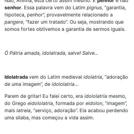
Não, Aninha, está certo assim mesmo. É
penhor
e não
senhor
. Essa palavra vem do Latim
pignus
, “garantia,
hipoteca, penhor”, provavelmente relacionado a
pangere
, “fazer um tratado”. Ou seja, mostrando que
somos fortes obtivemos a garantia de sermos iguais.
Ó Pátria amada, idolatrada, salve! Salve…
Idolatrada
vem do Latim medieval
idolatria
, “adoração
de uma imagem”, de
idololatria…
Parem de gritar! Eu falei certo, era
idololatria
mesmo,
do Grego
eidololatria
, formada por
eidolon
, “imagem”,
mais
latreia
, “serviço, adoração”. Ela acabou perdendo
uma sílaba, mas começou a vida assim.