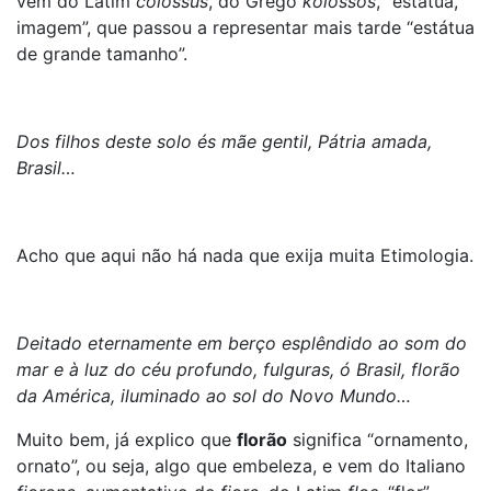
vem do Latim
colossus
, do Grego
kolossós
, “estátua,
imagem”, que passou a representar mais tarde “estátua
de grande tamanho”.
Dos filhos deste solo és mãe gentil, Pátria amada,
Brasil…
Acho que aqui não há nada que exija muita Etimologia.
Deitado eternamente em berço esplêndido ao som do
mar e à luz do céu profundo, fulguras, ó Brasil, florão
da América, iluminado ao sol do Novo Mundo…
Muito bem, já explico que
florão
significa “ornamento,
ornato”, ou seja, algo que embeleza, e vem do Italiano