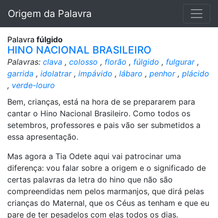
Origem da Palavra
Palavra
fúlgido
HINO NACIONAL BRASILEIRO
Palavras:
clava
,
colosso
,
florão
,
fúlgido
,
fulgurar
,
garrida
,
idolatrar
,
impávido
,
lábaro
,
penhor
,
plácido
,
verde-louro
Bem, crianças, está na hora de se prepararem para
cantar o Hino Nacional Brasileiro. Como todos os
setembros, professores e pais vão ser submetidos a
essa apresentação.
Mas agora a Tia Odete aqui vai patrocinar uma
diferença: vou falar sobre a origem e o significado de
certas palavras da letra do hino que não são
compreendidas nem pelos marmanjos, que dirá pelas
crianças do Maternal, que os Céus as tenham e que eu
pare de ter pesadelos com elas todos os dias.