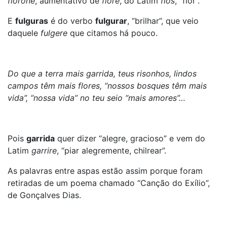
fiorone
, aumentativo de
fiore
, do Latim
flos
, “flor”.
E
fulguras
é do verbo
fulgurar
, “brilhar”, que veio
daquele
fulgere
que citamos há pouco.
Do que a terra mais garrida, teus risonhos, lindos
campos têm mais flores, “nossos bosques têm mais
vida”, “nossa vida” no teu seio “mais amores”…
Pois
garrida
quer dizer “alegre, gracioso” e vem do
Latim
garrire
, “piar alegremente, chilrear”.
As palavras entre aspas estão assim porque foram
retiradas de um poema chamado “Canção do Exílio”,
de Gonçalves Dias.