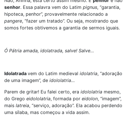
Não, Aninha, está certo assim mesmo. É
penhor
e não
senhor
. Essa palavra vem do Latim
pignus
, “garantia,
hipoteca, penhor”, provavelmente relacionado a
pangere
, “fazer um tratado”. Ou seja, mostrando que
somos fortes obtivemos a garantia de sermos iguais.
Ó Pátria amada, idolatrada, salve! Salve…
Idolatrada
vem do Latim medieval
idolatria
, “adoração
de uma imagem”, de
idololatria…
Parem de gritar! Eu falei certo, era
idololatria
mesmo,
do Grego
eidololatria
, formada por
eidolon
, “imagem”,
mais
latreia
, “serviço, adoração”. Ela acabou perdendo
uma sílaba, mas começou a vida assim.