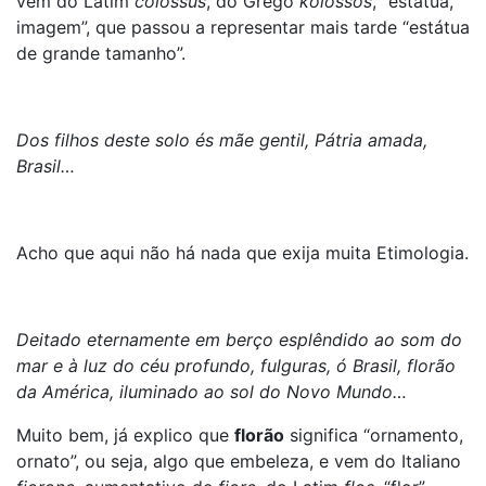
vem do Latim
colossus
, do Grego
kolossós
, “estátua,
imagem”, que passou a representar mais tarde “estátua
de grande tamanho”.
Dos filhos deste solo és mãe gentil, Pátria amada,
Brasil…
Acho que aqui não há nada que exija muita Etimologia.
Deitado eternamente em berço esplêndido ao som do
mar e à luz do céu profundo, fulguras, ó Brasil, florão
da América, iluminado ao sol do Novo Mundo…
Muito bem, já explico que
florão
significa “ornamento,
ornato”, ou seja, algo que embeleza, e vem do Italiano