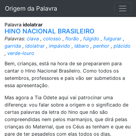
Origem da Palavra
Palavra
idolatrar
HINO NACIONAL BRASILEIRO
Palavras:
clava
,
colosso
,
florão
,
fúlgido
,
fulgurar
,
garrida
,
idolatrar
,
impávido
,
lábaro
,
penhor
,
plácido
,
verde-louro
Bem, crianças, está na hora de se prepararem para
cantar o Hino Nacional Brasileiro. Como todos os
setembros, professores e pais vão ser submetidos a
essa apresentação.
Mas agora a Tia Odete aqui vai patrocinar uma
diferença: vou falar sobre a origem e o significado de
certas palavras da letra do hino que não são
compreendidas nem pelos marmanjos, que dirá pelas
crianças do Maternal, que os Céus as tenham e que eu
pare de ter pesadelos com elas todos os dias.