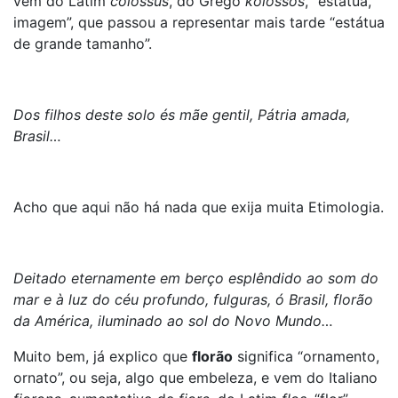
vem do Latim
colossus
, do Grego
kolossós
, “estátua,
imagem”, que passou a representar mais tarde “estátua
de grande tamanho”.
Dos filhos deste solo és mãe gentil, Pátria amada,
Brasil…
Acho que aqui não há nada que exija muita Etimologia.
Deitado eternamente em berço esplêndido ao som do
mar e à luz do céu profundo, fulguras, ó Brasil, florão
da América, iluminado ao sol do Novo Mundo…
Muito bem, já explico que
florão
significa “ornamento,
ornato”, ou seja, algo que embeleza, e vem do Italiano