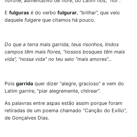
fiorone
, aumentativo de
fiore
, do Latim
flos
, “flor”.
E
fulguras
é do verbo
fulgurar
, “brilhar”, que veio
daquele
fulgere
que citamos há pouco.
Do que a terra mais garrida, teus risonhos, lindos
campos têm mais flores, “nossos bosques têm mais
vida”, “nossa vida” no teu seio “mais amores”…
Pois
garrida
quer dizer “alegre, gracioso” e vem do
Latim
garrire
, “piar alegremente, chilrear”.
As palavras entre aspas estão assim porque foram
retiradas de um poema chamado “Canção do Exílio”,
de Gonçalves Dias.