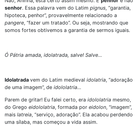
Não, Aninha, está certo assim mesmo. É
penhor
e não
senhor
. Essa palavra vem do Latim
pignus
, “garantia,
hipoteca, penhor”, provavelmente relacionado a
pangere
, “fazer um tratado”. Ou seja, mostrando que
somos fortes obtivemos a garantia de sermos iguais.
Ó Pátria amada, idolatrada, salve! Salve…
Idolatrada
vem do Latim medieval
idolatria
, “adoração
de uma imagem”, de
idololatria…
Parem de gritar! Eu falei certo, era
idololatria
mesmo,
do Grego
eidololatria
, formada por
eidolon
, “imagem”,
mais
latreia
, “serviço, adoração”. Ela acabou perdendo
uma sílaba, mas começou a vida assim.