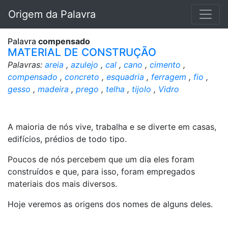
Origem da Palavra
Palavra
compensado
MATERIAL DE CONSTRUÇÃO
Palavras:
areia
,
azulejo
,
cal
,
cano
,
cimento
,
compensado
,
concreto
,
esquadria
,
ferragem
,
fio
,
gesso
,
madeira
,
prego
,
telha
,
tijolo
,
Vidro
A maioria de nós vive, trabalha e se diverte em casas,
edifícios, prédios de todo tipo.
Poucos de nós percebem que um dia eles foram
construídos e que, para isso, foram empregados
materiais dos mais diversos.
Hoje veremos as origens dos nomes de alguns deles.