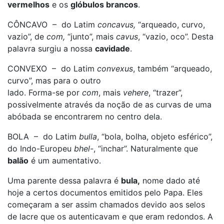
vermelhos
e os
glóbulos brancos
.
CÔNCAVO – do Latim
concavus,
“arqueado, curvo,
vazio”, de
com,
“junto”, mais
cavus
, “vazio, oco”. Desta
palavra surgiu a nossa
cavidade
.
CONVEXO – do Latim
convexus
, também “arqueado,
curvo”, mas para o outro
lado. Forma-se por
com
, mais
vehere
, “trazer”,
possivelmente através da noção de as curvas de uma
abóbada se encontrarem no centro dela.
BOLA – do Latim
bulla
, “bola, bolha, objeto esférico”,
do Indo-Europeu
bhel-
, “inchar”. Naturalmente que
balão
é um aumentativo.
Uma parente dessa palavra é
bula,
nome dado até
hoje a certos documentos emitidos pelo Papa. Eles
começaram a ser assim chamados devido aos selos
de lacre que os autenticavam e que eram redondos. A