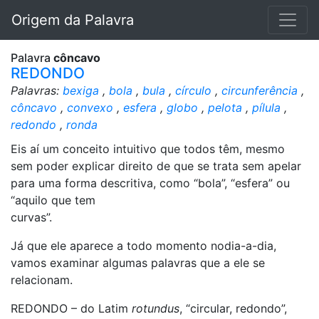
Origem da Palavra
Palavra
côncavo
REDONDO
Palavras:
bexiga
,
bola
,
bula
,
círculo
,
circunferência
,
côncavo
,
convexo
,
esfera
,
globo
,
pelota
,
pílula
,
redondo
,
ronda
Eis aí um conceito intuitivo que todos têm, mesmo
sem poder explicar direito de que se trata sem apelar
para uma forma descritiva, como “bola”, “esfera” ou
“aquilo que tem
curvas”.
Já que ele aparece a todo momento nodia-a-dia,
vamos examinar algumas palavras que a ele se
relacionam.
REDONDO – do Latim
rotundus
, “circular, redondo”,