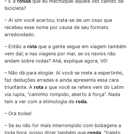
– E a
rótula
que eu machuquei aquela vez caindo da
bicicleta?
– Aí sim você acertou; trata-se de um osso que
recebeu esse nome por causa de seu formato
arredondado.
– Então a
rota
que a gente segue em viagem também
vem daí; e nas viagens por mar, se os navios não
andam sobre rodas? Ahá, explique agora, Vô!
– Não dá para elogiar. Aí você se mete a espertinho,
faz deduções erradas e ainda apresenta essa cara
triunfante. A
rota
a que você se refere vem do Latim
via
rupta
, “caminho rompido, aberto à força”. Nada
tem a ver com a etimologia de
roda.
– Ora bolas!
– Se eu não for mais interrompido com bobagens a
toda hora, posso dizer também que
ronda
, “trajeto