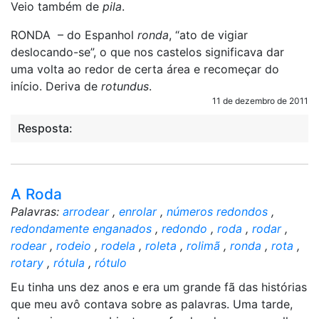
Veio também de
pila
.
RONDA – do Espanhol
ronda
, “ato de vigiar
deslocando-se”, o que nos castelos significava dar
uma volta ao redor de certa área e recomeçar do
início. Deriva de
rotundus
.
11 de dezembro de 2011
Resposta:
A Roda
Palavras:
arrodear
,
enrolar
,
números redondos
,
redondamente enganados
,
redondo
,
roda
,
rodar
,
rodear
,
rodeio
,
rodela
,
roleta
,
rolimã
,
ronda
,
rota
,
rotary
,
rótula
,
rótulo
Eu tinha uns dez anos e era um grande fã das histórias
que meu avô contava sobre as palavras. Uma tarde,