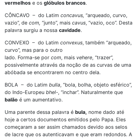
vermelhos
e os
glóbulos brancos
.
CÔNCAVO – do Latim
concavus,
“arqueado, curvo,
vazio”, de
com,
“junto”, mais
cavus
, “vazio, oco”. Desta
palavra surgiu a nossa
cavidade
.
CONVEXO – do Latim
convexus
, também “arqueado,
curvo”, mas para o outro
lado. Forma-se por
com
, mais
vehere
, “trazer”,
possivelmente através da noção de as curvas de uma
abóbada se encontrarem no centro dela.
BOLA – do Latim
bulla
, “bola, bolha, objeto esférico”,
do Indo-Europeu
bhel-
, “inchar”. Naturalmente que
balão
é um aumentativo.
Uma parente dessa palavra é
bula,
nome dado até
hoje a certos documentos emitidos pelo Papa. Eles
começaram a ser assim chamados devido aos selos
de lacre que os autenticavam e que eram redondos. A