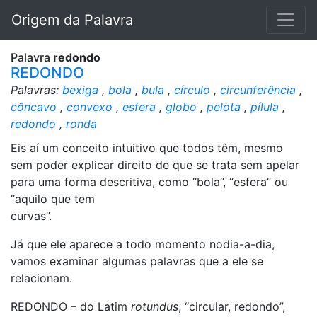
Origem da Palavra
Palavra
redondo
REDONDO
Palavras:
bexiga
,
bola
,
bula
,
círculo
,
circunferência
,
côncavo
,
convexo
,
esfera
,
globo
,
pelota
,
pílula
,
redondo
,
ronda
Eis aí um conceito intuitivo que todos têm, mesmo
sem poder explicar direito de que se trata sem apelar
para uma forma descritiva, como “bola”, “esfera” ou
“aquilo que tem
curvas”.
Já que ele aparece a todo momento nodia-a-dia,
vamos examinar algumas palavras que a ele se
relacionam.
REDONDO – do Latim
rotundus
, “circular, redondo”,