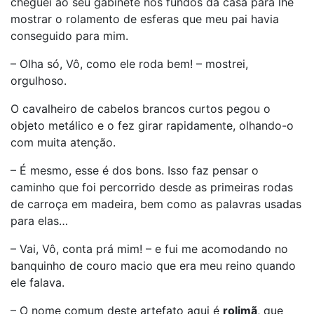
cheguei ao seu gabinete nos fundos da casa para lhe
mostrar o rolamento de esferas que meu pai havia
conseguido para mim.
– Olha só, Vô, como ele roda bem! – mostrei,
orgulhoso.
O cavalheiro de cabelos brancos curtos pegou o
objeto metálico e o fez girar rapidamente, olhando-o
com muita atenção.
– É mesmo, esse é dos bons. Isso faz pensar o
caminho que foi percorrido desde as primeiras rodas
de carroça em madeira, bem como as palavras usadas
para elas…
– Vai, Vô, conta prá mim! – e fui me acomodando no
banquinho de couro macio que era meu reino quando
ele falava.
– O nome comum deste artefato aqui é
rolimã
, que