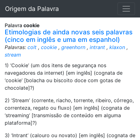
Origem da Palavra
Palavra
cookie
Etimologias de ainda novas seis palavras
(cinco em inglês e uma em espanhol)
Palavras:
colt
,
cookie
,
greenhorn
,
intrant
,
klaxon
,
stream
1) ‘Cookie’ (um dos itens de segurança nos
navegadores da internet) [em inglês] (cognata de
‘cookie’ [bolacha ou biscoito doce com gotas de
chocolate]?)
2) ‘Stream’ (corrente, riacho, torrente, ribeiro, córrego,
correnteza, regato ou fluxo) [em inglês] (cognata de
‘streaming’ [transmissão de conteúdo em alguma
plataforma]?)
3) ‘Intrant’ (calouro ou novato) [em inglês] (cognata de