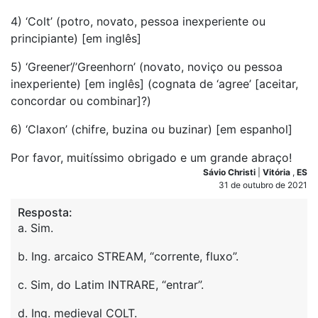
4) ‘Colt’ (potro, novato, pessoa inexperiente ou
principiante) [em inglês]
5) ‘Greener’/’Greenhorn’ (novato, noviço ou pessoa
inexperiente) [em inglês] (cognata de ‘agree’ [aceitar,
concordar ou combinar]?)
6) ‘Claxon’ (chifre, buzina ou buzinar) [em espanhol]
Por favor, muitíssimo obrigado e um grande abraço!
Sávio Christi
|
Vitória
,
ES
31 de outubro de 2021
Resposta:
a. Sim.
b. Ing. arcaico STREAM, “corrente, fluxo”.
c. Sim, do Latim INTRARE, “entrar”.
d. Ing. medieval COLT.