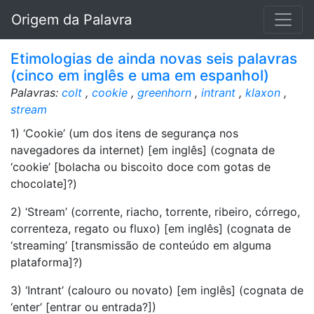
Origem da Palavra
Etimologias de ainda novas seis palavras
(cinco em inglês e uma em espanhol)
Palavras:
colt
,
cookie
,
greenhorn
,
intrant
,
klaxon
,
stream
1) ‘Cookie’ (um dos itens de segurança nos
navegadores da internet) [em inglês] (cognata de
‘cookie’ [bolacha ou biscoito doce com gotas de
chocolate]?)
2) ‘Stream’ (corrente, riacho, torrente, ribeiro, córrego,
correnteza, regato ou fluxo) [em inglês] (cognata de
‘streaming’ [transmissão de conteúdo em alguma
plataforma]?)
3) ‘Intrant’ (calouro ou novato) [em inglês] (cognata de
‘enter’ [entrar ou entrada?])