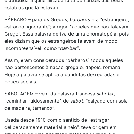
é atribuída a generalizada falta de narizes das belas
estátuas que lá estavam.
BÁRBARO – para os Gregos,
barbaros
era “estrangeiro,
estranho, ignorante”; a rigor, “aqueles que não falavam
Grego”. Essa palavra deriva de uma onomatopéia, pois
eles diziam que os estrangeiros falavam de modo
incompreensível, como “
bar-bar”
.
Assim, eram considerados “bárbaros” todos aqueles
não pertencentes à nação grega e, depois, romana.
Hoje a palavra se aplica a condutas desregradas e
pouco sociais.
SABOTAGEM – vem da palavra francesa
saboter
,
“caminhar ruidosamente”, de
sabot
, “calçado com sola
de madeira, tamanco”.
Usada desde 1910 com o sentido de “estragar
deliberadamente material alheio”, teve origem em