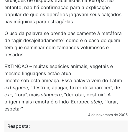
situações de disputas trabalhistas na Europa. No
entanto, não há confirmação para a explicação
popular de que os operários jogavam seus calçados
nas máquinas para estragá-las.
O uso da palavra se prende basicamente à metáfora
de “agir desajeitadamente” como é o caso de quem
tem que caminhar com tamancos volumosos e
pesados.
EXTINÇÃO – muitas espécies animais, vegetais e
mesmo linguagens estão atua
lmente sob esta ameaça. Essa palavra vem do Latim
extinguere
, “destruir, apagar, fazer desaparecer”, de
ex-
, “fora”, mais
stinguere
, “derrotar, destruir”. A
origem mais remota é o Indo-Europeu
steig
, “furar,
espetar”.
4 de novembro de 2005
Resposta: