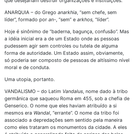
que desejariam destruir organizações e instituições.
ANARQUIA – do Grego
anarkhia
, “sem chefe, sem
líder”, formado por
an-
, “sem” e
arkhos,
“líder”.
Hoje é sinônimo de “baderna, bagunça, confusão”. Mas
a idéia inicial era a de um Estado onde as pessoas
pudessem agir sem controles ou tutela de alguma
forma de autoridade. Um Estado assim, obviamente,
só poderia ser composto de pessoas de altíssimo nível
moral e de conduta.
Uma utopia, portanto.
VANDALISMO – do Latim
Vandalus
, nome dado à tribo
germânica que saqueou Roma em 455, sob a chefia de
Genserico. O nome que eles haviam atribuído a si
mesmos era
Wandal
, “errante”. O nome da tribo foi
associado a depredações sem sentido pela maneira
como eles trataram os monumentos da cidade. A eles