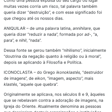
Como uma pessoa expulsa do seu cargo ou lugar
muitas vezes corria um risco, tal palavra também
queria dizer “destruição”, e com esse significado foi
que chegou até os nossos dias.
ANIQUILAR – de uma palavra latina,
annihilare
, que
queria dizer “reduzir a nada”, formada por
ad-
, “a,
para”, e
nihil
, “nada”.
Dessa fonte se gerou também “nihilismo”, inicialmente
“doutrina da negação quanto à religião ou à moral”,
depois se aplicando à Filosofia e Política.
ICONOCLASTA – do Grego
ikonoklastés,
“destruidor
de imagens”, de
eikon
, “imagem, aspecto”, mais
klastés
, “aquele que quebra”.
Originalmente se aplicava, nos séculos 8 e 9, àqueles
que se rebelavam contra a adoração de imagens, na
Igreja do Oriente. Atualmente denomina as pessoas