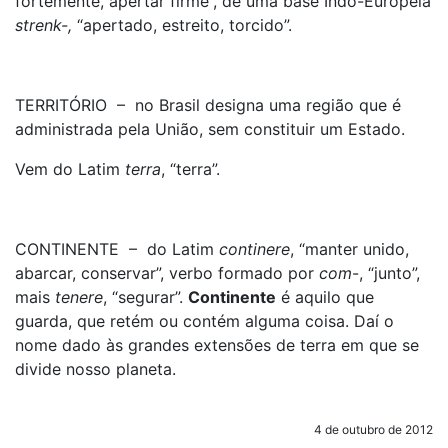
fortemente, apertar firme”, de uma base Indo-Europeia
strenk-,
“apertado, estreito, torcido”.
TERRITÓRIO – no Brasil designa uma região que é
administrada pela União, sem constituir um Estado.
Vem do Latim
terra
, “terra”.
CONTINENTE – do Latim
continere
, “manter unido,
abarcar, conservar”, verbo formado por
com
-, “junto”,
mais
tenere
, “segurar”.
Continente
é aquilo que
guarda, que retém ou contém alguma coisa. Daí o
nome dado às grandes extensões de terra em que se
divide nosso planeta.
4 de outubro de 2012