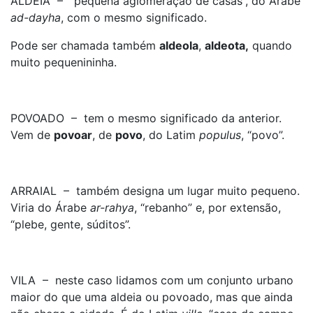
ALDEIA – “pequena aglomeração de casas”, do Árabe
ad-dayha
, com o mesmo significado.
Pode ser chamada também
aldeola
,
aldeota,
quando
muito pequenininha.
POVOADO – tem o mesmo significado da anterior.
Vem de
povoar
, de
povo
, do Latim
populus
, “povo”.
ARRAIAL – também designa um lugar muito pequeno.
Viria do Árabe
ar-rahya
, “rebanho” e, por extensão,
“plebe, gente, súditos”.
VILA – neste caso lidamos com um conjunto urbano
maior do que uma aldeia ou povoado, mas que ainda