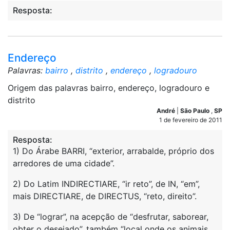
Resposta:
Endereço
Palavras:
bairro
,
distrito
,
endereço
,
logradouro
Origem das palavras bairro, endereço, logradouro e
distrito
André
|
São Paulo
,
SP
1 de fevereiro de 2011
Resposta:
1) Do Árabe BARRI, “exterior, arrabalde, próprio dos
arredores de uma cidade”.
2) Do Latim INDIRECTIARE, “ir reto”, de IN, “em”,
mais DIRECTIARE, de DIRECTUS, “reto, direito”.
3) De “lograr”, na acepção de “desfrutar, saborear,
obter o desejado”, também “local onde os animais