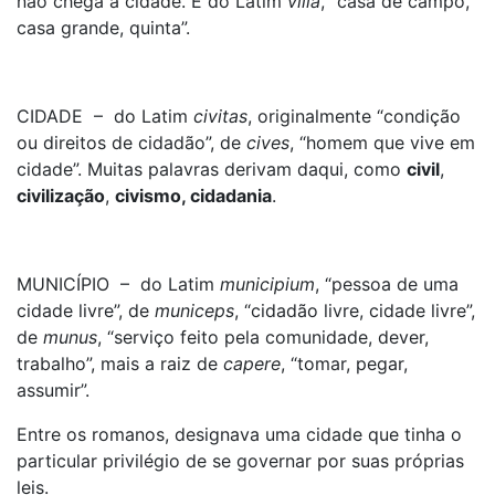
não chega a cidade. É do Latim
villa
, “casa de campo,
casa grande, quinta”.
CIDADE – do Latim
civitas
, originalmente “condição
ou direitos de cidadão”, de
cives
, “homem que vive em
cidade”. Muitas palavras derivam daqui, como
civil
,
civilização
,
civismo, cidadania
.
MUNICÍPIO – do Latim
municipium
, “pessoa de uma
cidade livre”, de
municeps
, “cidadão livre, cidade livre”,
de
munus
, “serviço feito pela comunidade, dever,
trabalho”, mais a raiz de
capere
, “tomar, pegar,
assumir”.
Entre os romanos, designava uma cidade que tinha o
particular privilégio de se governar por suas próprias
leis.