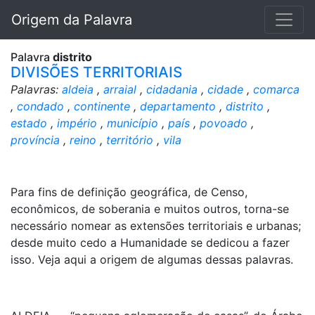
Origem da Palavra
Palavra
distrito
DIVISÕES TERRITORIAIS
Palavras:
aldeia
,
arraial
,
cidadania
,
cidade
,
comarca
,
condado
,
continente
,
departamento
,
distrito
,
estado
,
império
,
município
,
país
,
povoado
,
província
,
reino
,
território
,
vila
Para fins de definição geográfica, de Censo,
econômicos, de soberania e muitos outros, torna-se
necessário nomear as extensões territoriais e urbanas;
desde muito cedo a Humanidade se dedicou a fazer
isso. Veja aqui a origem de algumas dessas palavras.