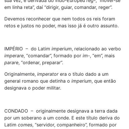
sua vez, é derivada do Indo-Europeu
reg-
, “mover-se
em linha reta”, daí “dirigir, guiar, comandar, reger”.
Devemos reconhecer que nem todos os reis foram
retos e justos no poder, mas isso já é outro assunto.
IMPÉRIO – do Latim
imperium
, relacionado ao verbo
imperare
, “comandar”, formado por
im-
, “em”, mais
parare
, “ordenar, preparar”.
Originalmente,
imperator
era o título dado a um
general romano que detinha o
imperium
, que então
designava o poder militar.
CONDADO – originalmente designava a terra dada
por um soberano a um conde. E este título deriva do
Latim
comes
, “servidor, companheiro”, formado por