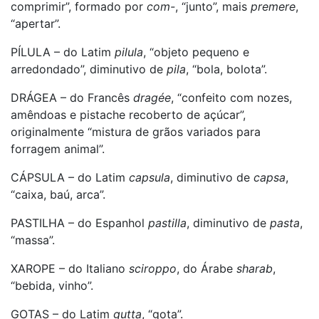
comprimir”, formado por
com-
, “junto”, mais
premere
,
“apertar”.
PÍLULA – do Latim
pilula
, “objeto pequeno e
arredondado”, diminutivo de
pila
, “bola, bolota”.
DRÁGEA – do Francês
dragée
, “confeito com nozes,
amêndoas e pistache recoberto de açúcar”,
originalmente “mistura de grãos variados para
forragem animal”.
CÁPSULA – do Latim
capsula
, diminutivo de
capsa
,
“caixa, baú, arca”.
PASTILHA – do Espanhol
pastilla
, diminutivo de
pasta
,
“massa”.
XAROPE – do Italiano
sciroppo
, do Árabe
sharab
,
“bebida, vinho”.
GOTAS – do Latim
gutta
, “gota”.