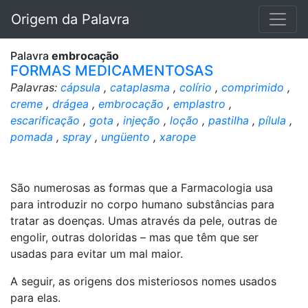
Origem da Palavra
Palavra
embrocação
FORMAS MEDICAMENTOSAS
Palavras:
cápsula
,
cataplasma
,
colírio
,
comprimido
,
creme
,
drágea
,
embrocação
,
emplastro
,
escarificação
,
gota
,
injeção
,
loção
,
pastilha
,
pílula
,
pomada
,
spray
,
ungüento
,
xarope
São numerosas as formas que a Farmacologia usa
para introduzir no corpo humano substâncias para
tratar as doenças. Umas através da pele, outras de
engolir, outras doloridas – mas que têm que ser
usadas para evitar um mal maior.
A seguir, as origens dos misteriosos nomes usados
para elas.