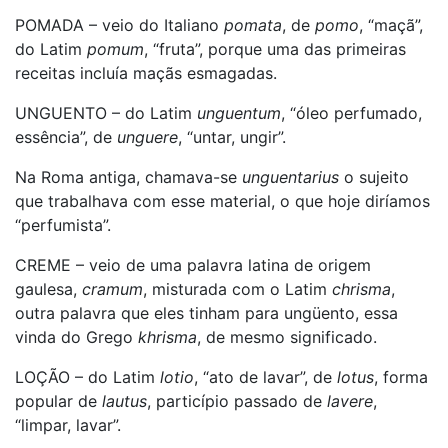
POMADA – veio do Italiano
pomata
, de
pomo
, “maçã”,
do Latim
pomum
, “fruta”, porque uma das primeiras
receitas incluía maçãs esmagadas.
UNGUENTO – do Latim
unguentum
, “óleo perfumado,
essência”, de
unguere
, “untar, ungir”.
Na Roma antiga, chamava-se
unguentarius
o sujeito
que trabalhava com esse material, o que hoje diríamos
“perfumista”.
CREME – veio de uma palavra latina de origem
gaulesa,
cramum
, misturada com o Latim
chrisma
,
outra palavra que eles tinham para ungüento, essa
vinda do Grego
khrisma
, de mesmo significado.
LOÇÃO – do Latim
lotio
, “ato de lavar”, de
lotus
, forma
popular de
lautus
, particípio passado de
lavere
,
“limpar, lavar”.