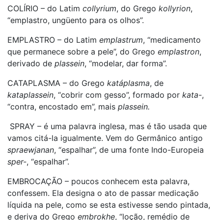
COLÍRIO – do Latim
collyrium
, do Grego
kollyrion
,
“emplastro, ungüento para os olhos”.
EMPLASTRO – do Latim
emplastrum
, “medicamento
que permanece sobre a pele”, do Grego
emplastron
,
derivado de
plassein
, “modelar, dar forma”.
CATAPLASMA – do Grego
katáplasma
, de
kataplassein
, “cobrir com gesso”, formado por
kata-
,
“contra, encostado em”, mais
plassein.
SPRAY – é uma palavra inglesa, mas é tão usada que
vamos citá-la igualmente. Vem do Germânico antigo
spraewjanan
, “espalhar”, de uma fonte Indo-Europeia
sper-
, “espalhar”.
EMBROCAÇÃO – poucos conhecem esta palavra,
confessem. Ela designa o ato de passar medicação
líquida na pele, como se esta estivesse sendo pintada,
e deriva do Grego
embrokhe
, “loção, remédio de