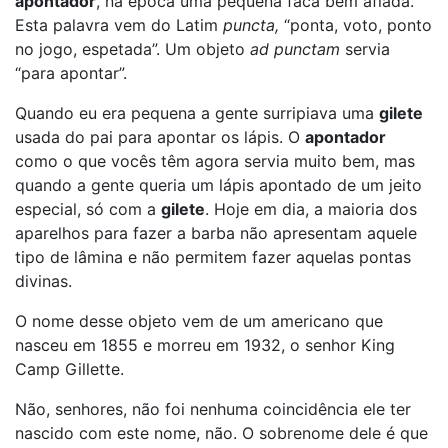
apontador
, na época uma pequena faca bem afiada.
Esta palavra vem do Latim
puncta,
“ponta, voto, ponto
no jogo, espetada”. Um objeto
ad punctam
servia
“para apontar”.
Quando eu era pequena a gente surripiava uma
gilete
usada do pai para apontar os lápis. O
apontador
como o que vocês têm agora servia muito bem, mas
quando a gente queria um lápis apontado de um jeito
especial, só com a
gilete
. Hoje em dia, a maioria dos
aparelhos para fazer a barba não apresentam aquele
tipo de lâmina e não permitem fazer aquelas pontas
divinas.
O nome desse objeto vem de um americano que
nasceu em 1855 e morreu em 1932, o senhor King
Camp Gillette.
Não, senhores, não foi nenhuma coincidência ele ter
nascido com este nome, não. O sobrenome dele é que