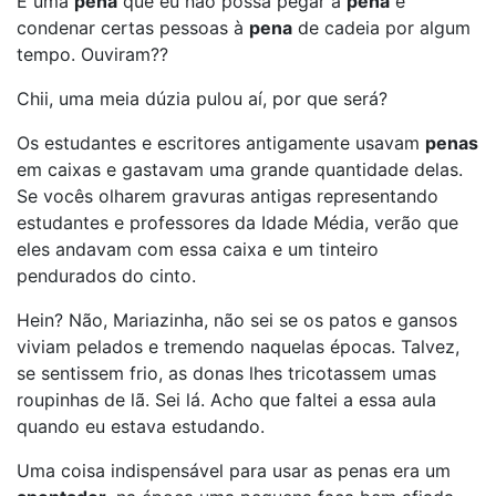
É uma
pena
que eu não possa pegar a
pena
e
condenar certas pessoas à
pena
de cadeia por algum
tempo. Ouviram??
Chii, uma meia dúzia pulou aí, por que será?
Os estudantes e escritores antigamente usavam
penas
em caixas e gastavam uma grande quantidade delas.
Se vocês olharem gravuras antigas representando
estudantes e professores da Idade Média, verão que
eles andavam com essa caixa e um tinteiro
pendurados do cinto.
Hein? Não, Mariazinha, não sei se os patos e gansos
viviam pelados e tremendo naquelas épocas. Talvez,
se sentissem frio, as donas lhes tricotassem umas
roupinhas de lã. Sei lá. Acho que faltei a essa aula
quando eu estava estudando.
Uma coisa indispensável para usar as penas era um