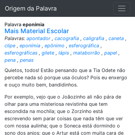
Origem da Palavra
Palavra
eponímia
Mais Material Escolar
Palavras:
apontador
,
cacografia
,
caligrafia
,
caneta
,
clipe
,
eponímia
,
epônimo
,
esferográfica
,
esferográficas
,
gilete
,
lápis
,
mataborrão
,
papel
,
pena
,
penas
Quietos, todos! Estão pensando que a Tia Odete não
percebe nada só porque usa óculos? Pois eu enxergo
e ouço muito bem, bandidinhos.
Por exemplo, vejo que o Joãozinho ali não pára de
olhar para uma misteriosa revistinha que tem
escondida na mochila; que o Zorzinho está
escrevendo sem parar coisas que nada têm que ver
com nossa aulinha; que o Soneca está dormindo o
sono dos anjos; que o Artur está com muita cara de