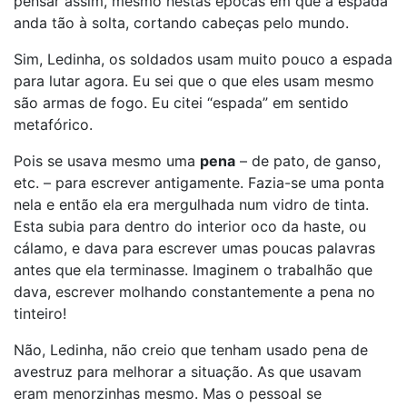
pensar assim, mesmo nestas épocas em que a espada
anda tão à solta, cortando cabeças pelo mundo.
Sim, Ledinha, os soldados usam muito pouco a espada
para lutar agora. Eu sei que o que eles usam mesmo
são armas de fogo. Eu citei “espada” em sentido
metafórico.
Pois se usava mesmo uma
pena
– de pato, de ganso,
etc. – para escrever antigamente. Fazia-se uma ponta
nela e então ela era mergulhada num vidro de tinta.
Esta subia para dentro do interior oco da haste, ou
cálamo, e dava para escrever umas poucas palavras
antes que ela terminasse. Imaginem o trabalhão que
dava, escrever molhando constantemente a pena no
tinteiro!
Não, Ledinha, não creio que tenham usado pena de
avestruz para melhorar a situação. As que usavam
eram menorzinhas mesmo. Mas o pessoal se