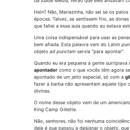
da Idade Média, verão que eles andavam co
Hein? Não, Mariazinha, não sei se os pato
épocas. Talvez, se sentissem frio, as donas
que faltei a essa aula quando eu estava es
Uma coisa indispensável para usar as pen
bem afiada. Esta palavra vem do Latim
pun
objeto
ad punctam
servia “para apontar”.
Quando eu era pequena a gente surripiava
apontador
como o que vocês têm agora ser
apontado de um jeito especial, só com a
gi
fazer a barba não apresentam aquele tipo 
divinas.
O nome desse objeto vem de um americano
King Camp Gillette.
Não, senhores, não foi nenhuma coincidênc
dele é que passou a designar o objeto, que