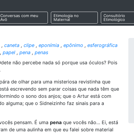
Conversas com meu
Etimologia no
Consultório
Avô
Maternal
Etimológico
,
caneta
,
clipe
,
eponímia
,
epônimo
,
esferográfica
,
papel
,
pena
,
penas
Odete não percebe nada só porque usa óculos? Pois
.
pára de olhar para uma misteriosa revistinha que
 está escrevendo sem parar coisas que nada têm que
dormindo o sono dos anjos; que o Artur está com
o alguma; que o Sidneizinho faz sinais para a
e vocês pensam. É uma
pena
que vocês não… Ei, está
ram de uma aulinha em que eu falei sobre material