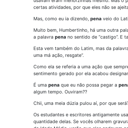
usavam eram menorzinhas mesmo. Mas o p
certas atividades, por que eles não se ajei
Mas, como eu ia dizendo,
pena
veio do La
Muito bem, Humbertinho, há uma outra palav
a palavra
pena
no sentido de “castigo”. E t
Esta vem também do Latim, mas da palavr
uma má ação, resgate”.
Como ela se referia a uma ação que sempr
sentimento gerado por ela acabou designan
É uma
pena
que eu não possa pegar a
pen
algum tempo. Ouviram??
Chii, uma meia dúzia pulou aí, por que será
Os estudantes e escritores antigamente u
quantidade delas. Se vocês olharem gravur