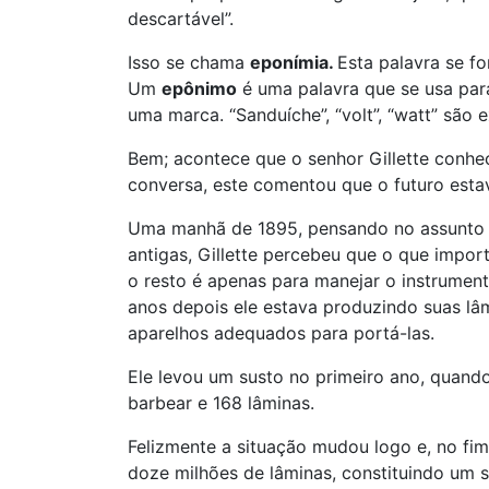
descartável”.
Isso se chama
eponímia.
Esta palavra se 
Um
epônimo
é uma palavra que se usa para
uma marca. “Sanduíche”, “volt”, “watt” são 
Bem; acontece que o senhor Gillette conhec
conversa, este comentou que o futuro estav
Uma manhã de 1895, pensando no assunto 
antigas, Gillette percebeu que o que impo
o resto é apenas para manejar o instrumento
anos depois ele estava produzindo suas lâ
aparelhos adequados para portá-las.
Ele levou um susto no primeiro ano, quando
barbear e 168 lâminas.
Felizmente a situação mudou logo e, no fim
doze milhões de lâminas, constituindo um 