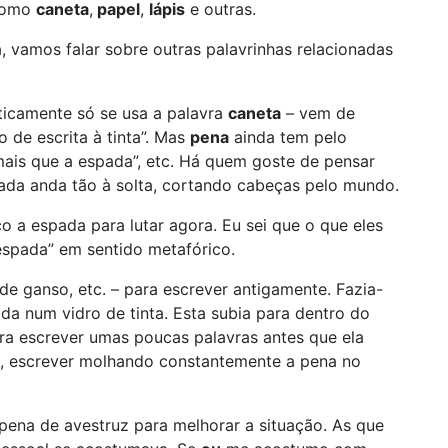
 como
caneta
,
papel
,
lápis
e outras.
 vamos falar sobre outras palavrinhas relacionadas
ticamente só se usa a palavra
caneta
– vem de
o de escrita à tinta”. Mas
pena
ainda tem pelo
mais que a espada”, etc. Há quem goste de pensar
da anda tão à solta, cortando cabeças pelo mundo.
 a espada para lutar agora. Eu sei que o que eles
espada” em sentido metafórico.
de ganso, etc. – para escrever antigamente. Fazia-
da num vidro de tinta. Esta subia para dentro do
ara escrever umas poucas palavras antes que ela
a, escrever molhando constantemente a pena no
pena de avestruz para melhorar a situação. As que