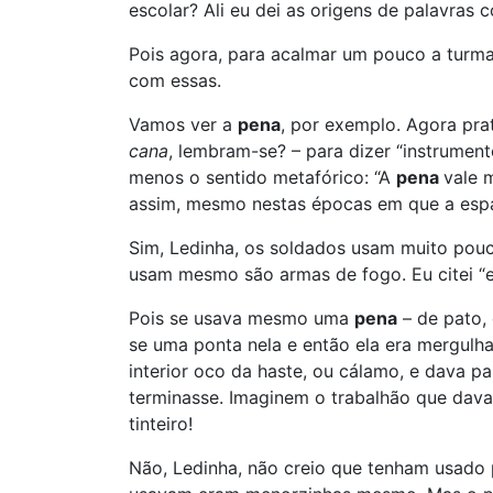
escolar? Ali eu dei as origens de palavras
Pois agora, para acalmar um pouco a turma,
com essas.
Vamos ver a
pena
, por exemplo. Agora pra
cana
, lembram-se? – para dizer “instrument
menos o sentido metafórico: “A
pena
vale 
assim, mesmo nestas épocas em que a espa
Sim, Ledinha, os soldados usam muito pouco
usam mesmo são armas de fogo. Eu citei “
Pois se usava mesmo uma
pena
– de pato, 
se uma ponta nela e então ela era mergulha
interior oco da haste, ou cálamo, e dava p
terminasse. Imaginem o trabalhão que dav
tinteiro!
Não, Ledinha, não creio que tenham usado 