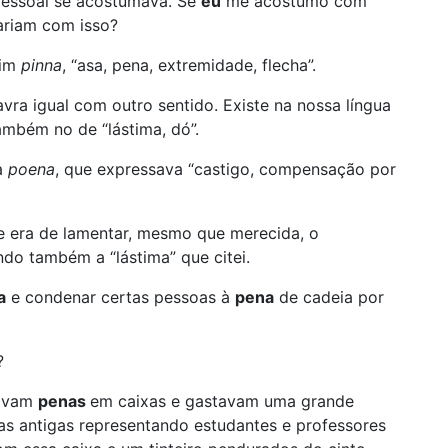
essoal se acostumava. Se
eu
me acostumo com
tariam com isso?
tim
pinna
, “asa, pena, extremidade, flecha”.
ra igual com outro sentido. Existe na nossa língua
ambém no de “lástima, dó”.
a
poena
, que expressava “castigo, compensação por
e era de lamentar, mesmo que merecida, o
do também a “lástima” que citei.
a
e condenar certas pessoas à
pena
de cadeia por
?
savam
penas
em caixas e gastavam uma grande
as antigas representando estudantes e professores