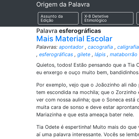
Origem da Palavra
Assunto da
X-8 Detetive
Edição
Etimológico
Palavra
esferográficas
Mais Material Escolar
Palavras:
apontador
,
cacografia
,
caligrafia
,
esferográficas
,
gilete
,
lápis
,
mataborrão
Quietos, todos! Estão pensando que a Tia 
eu enxergo e ouço muito bem, bandidinhos
Por exemplo, vejo que o Joãozinho ali não 
tem escondida na mochila; que o Zorzinho
ver com nossa aulinha; que o Soneca está 
muita cara de sonso e deve estar aprontand
Mariazinha e que esta ameaça bater nele.
Tia Odete é espertinha! Muito mais do qu
aí uma palavra interessante. Vocês se lemb