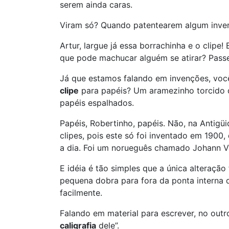
serem ainda caras.
Viram só? Quando patentearem algum inven
Artur, largue já essa borrachinha e o clipe
que pode machucar alguém se atirar? Passe
Já que estamos falando em invenções, você
clipe
para papéis? Um aramezinho torcido 
papéis espalhados.
Papéis, Robertinho, papéis. Não, na Antig
clipes, pois este só foi inventado em 1900
a dia. Foi um norueguês chamado Johann Vaa
E idéia é tão simples que a única alteração 
pequena dobra para fora da ponta interna d
facilmente.
Falando em material para escrever, no outro
caligrafia
dele”.