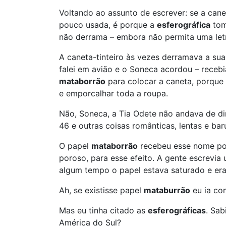
Voltando ao assunto de escrever: se a cane
pouco usada, é porque a
esferográfica
tom
não derrama – embora não permita uma letr
A caneta-tinteiro às vezes derramava a sua 
falei em avião e o Soneca acordou – recebi
mataborrão
para colocar a caneta, porque 
e emporcalhar toda a roupa.
Não, Soneca, a Tia Odete não andava de dir
46 e outras coisas românticas, lentas e bar
O papel
mataborrão
recebeu esse nome porq
poroso, para esse efeito. A gente escrevi
algum tempo o papel estava saturado e era 
Ah, se existisse papel
mataburrão
eu ia co
Mas eu tinha citado as
esferográficas
. Sab
América do Sul?