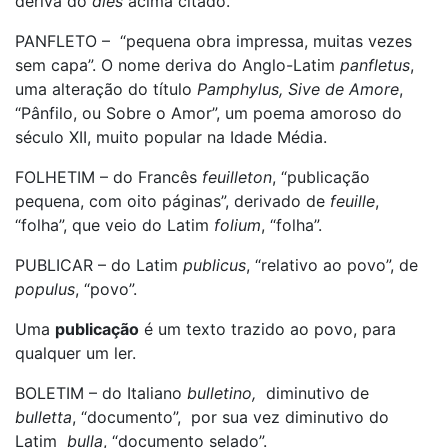
deriva do
dies
acima citado.
PANFLETO – “pequena obra impressa, muitas vezes
sem capa”. O nome deriva do Anglo-Latim
panfletus
,
uma alteração do título
Pamphylus, Sive de Amore
,
“Pânfilo, ou Sobre o Amor”, um poema amoroso do
século XII, muito popular na Idade Média.
FOLHETIM – do Francês
feuilleton
, “publicação
pequena, com oito páginas”, derivado de
feuille
,
“folha”, que veio do Latim
folium
, “folha”.
PUBLICAR – do Latim
publicus
, “relativo ao povo”, de
populus
, “povo”.
Uma
publicação
é um texto trazido ao povo, para
qualquer um ler.
BOLETIM – do Italiano
bulletino,
diminutivo de
bulletta
, “documento”, por sua vez diminutivo do
Latim
bulla
, “documento selado”.