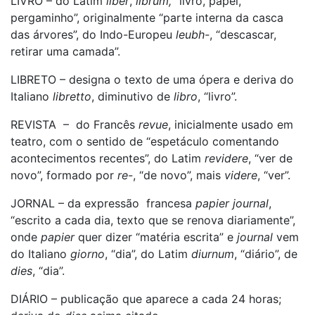
LIVRO – do Latim
liber
,
librum,
“livro, papel,
pergaminho”, originalmente “parte interna da casca
das árvores”, do Indo-Europeu
leubh-
, “descascar,
retirar uma camada”.
LIBRETO – designa o texto de uma ópera e deriva do
Italiano
libretto
, diminutivo de
libro
, “livro”.
REVISTA – do Francês
revue
, inicialmente usado em
teatro, com o sentido de “espetáculo comentando
acontecimentos recentes”, do Latim
revidere
, “ver de
novo”, formado por
re-
, “de novo”, mais
videre
, “ver”.
JORNAL – da expressão francesa
papier
journal
,
“escrito a cada dia, texto que se renova diariamente”,
onde
papier
quer dizer “matéria escrita” e
journal
vem
do Italiano
giorno
, “dia”, do Latim
diurnum
, “diário”, de
dies
, “dia”.
DIÁRIO – publicação que aparece a cada 24 horas;