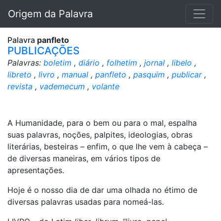
Origem da Palavra
Palavra
panfleto
PUBLICAÇÕES
Palavras:
boletim
,
diário
,
folhetim
,
jornal
,
libelo
,
libreto
,
livro
,
manual
,
panfleto
,
pasquim
,
publicar
,
revista
,
vademecum
,
volante
A Humanidade, para o bem ou para o mal, espalha
suas palavras, noções, palpites, ideologias, obras
literárias, besteiras – enfim, o que lhe vem à cabeça –
de diversas maneiras, em vários tipos de
apresentações.
Hoje é o nosso dia de dar uma olhada no étimo de
diversas palavras usadas para nomeá-las.