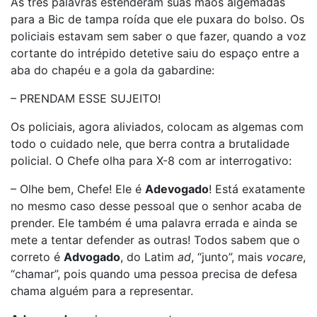
As três palavras estenderam suas mãos algemadas
para a Bic de tampa roída que ele puxara do bolso. Os
policiais estavam sem saber o que fazer, quando a voz
cortante do intrépido detetive saiu do espaço entre a
aba do chapéu e a gola da gabardine:
– PRENDAM ESSE SUJEITO!
Os policiais, agora aliviados, colocam as algemas com
todo o cuidado nele, que berra contra a brutalidade
policial. O Chefe olha para X-8 com ar interrogativo:
– Olhe bem, Chefe! Ele é
Adevogado
! Está exatamente
no mesmo caso desse pessoal que o senhor acaba de
prender. Ele também é uma palavra errada e ainda se
mete a tentar defender as outras! Todos sabem que o
correto é
Advogado
, do Latim
ad
, “junto”, mais
vocare
,
“chamar”, pois quando uma pessoa precisa de defesa
chama alguém para a representar.