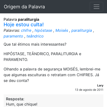
Origem da Palavra
Palavra
paraliturgia
Hoje estou culta!
Palavras:
chifre
,
hipóstase
,
Moisés
,
paraliturgia
,
paramento
,
teândrico
Que tal étimos mais interessantes?
HIPÓSTASE, TEÂNDRICO, PARALITURGIA e
PARAMENTO.
Olhando a palavra de segurança MOISÉS, lembrei-me
que algumas esculturas o retratam com CHIFRES. Já
se deu conta?
Lary
13 de agosto de 2011
Resposta:
Hum, que chique!