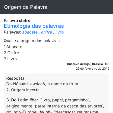
Origem da Palavra
Palavra
chifre
Etimologia das palavras
Palavras:
abacate
,
chifre
,
livro
Qual é a origem das palavras
1.Abacate
2.Chifre
3.Livro
Gustavo Araújo
|
Brasília
,
DF
26 de fevereiro de 2019
Resposta:
Do Náhuatl
awácatl
, o nome da fruta.
2. Origem incerta.
3. Do Latim
liber,
“livro, papel, pergaminho”,
originalmente “parte interna da casca das árvores”,
do Indo-Europeu
leubh-
, “descascar, retirar uma