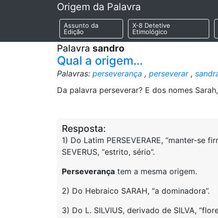
Origem da Palavra
Assunto da
X-8 Detetive
Edição
Etimológico
Palavra
sandro
Qual a origem…
Palavras:
perseverança
,
perseverar
,
sandr
Da palavra perseverar? E dos nomes Sarah, 
Resposta:
1) Do Latim PERSEVERARE, “manter-se firme
SEVERUS, “estrito, sério”.
Perseverança
tem a mesma origem.
2) Do Hebraico SARAH, “a dominadora”.
3) Do L. SILVIUS, derivado de SILVA, “flor