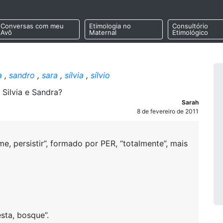
Conversas com meu
Etimologia no
Consultório
Avô
Maternal
Etimológico
a
,
sandro
,
sara
,
sílvia
,
sílvio
Silvia e Sandra?
Sarah
8 de fevereiro de 2011
, persistir”, formado por PER, “totalmente”, mais
esta, bosque”.