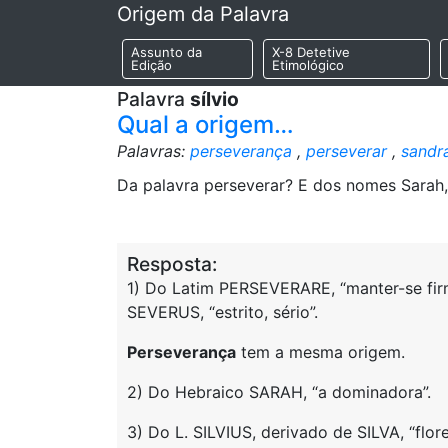
Origem da Palavra
Assunto da
X-8 Detetive
Edição
Etimológico
Palavra
sílvio
Qual a origem…
Palavras:
perseverança
,
perseverar
,
sandr
Da palavra perseverar? E dos nomes Sarah, 
Resposta:
1) Do Latim PERSEVERARE, “manter-se firme
SEVERUS, “estrito, sério”.
Perseverança
tem a mesma origem.
2) Do Hebraico SARAH, “a dominadora”.
3) Do L. SILVIUS, derivado de SILVA, “flor