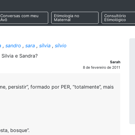
Conversas com meu
Etimologia no
Consultório
Avô
Maternal
Etimológico
a
,
sandro
,
sara
,
sílvia
,
sílvio
Silvia e Sandra?
Sarah
8 de fevereiro de 2011
, persistir”, formado por PER, “totalmente”, mais
esta, bosque”.