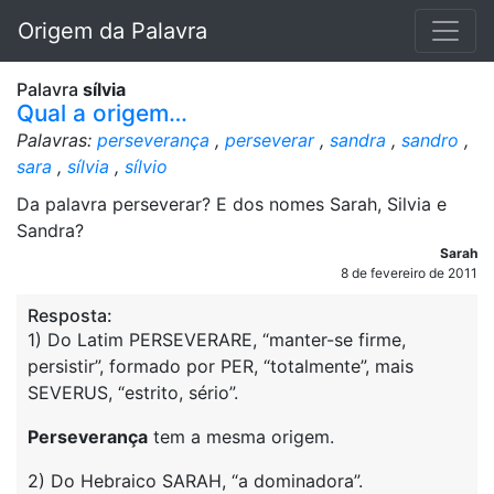
Origem da Palavra
Palavra
sílvia
Qual a origem…
Palavras:
perseverança
,
perseverar
,
sandra
,
sandro
,
sara
,
sílvia
,
sílvio
Da palavra perseverar? E dos nomes Sarah, Silvia e
Sandra?
Sarah
8 de fevereiro de 2011
Resposta:
1) Do Latim PERSEVERARE, “manter-se firme,
persistir”, formado por PER, “totalmente”, mais
SEVERUS, “estrito, sério”.
Perseverança
tem a mesma origem.
2) Do Hebraico SARAH, “a dominadora”.