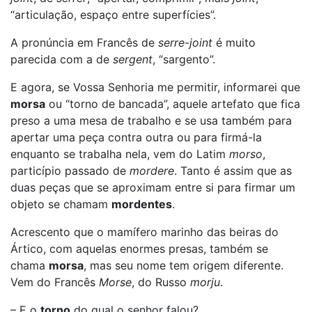
“articulação, espaço entre superfícies”.
A pronúncia em Francês de
serre-joint
é muito
parecida com a de
sergent
, “sargento”.
E agora, se Vossa Senhoria me permitir, informarei que
morsa
ou “torno de bancada”, aquele artefato que fica
preso a uma mesa de trabalho e se usa também para
apertar uma peça contra outra ou para firmá-la
enquanto se trabalha nela, vem do Latim
morso
,
particípio passado de
mordere
. Tanto é assim que as
duas peças que se aproximam entre si para firmar um
objeto se chamam
mordentes
.
Acrescento que o mamífero marinho das beiras do
Ártico, com aquelas enormes presas, também se
chama
morsa
, mas seu nome tem origem diferente.
Vem do Francês
Morse
, do Russo
morju
.
– E o
torno
do qual o senhor falou?