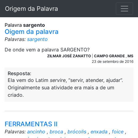
Origem da Palavra
Palavra
sargento
Oigem da palavra
Palavras:
sargento
De onde vem a palavra SARGENTO?
ZILMAR JOSÉ ZANATTO
|
CAMPO GRANDE
,
MS
23 de setembro de 2016
Resposta:
Ela vem do Latim
servire
, “servir, atender, ajudar”.
Originalmente sua atividade era mais a de um
criado.
FERRAMENTAS II
Palavras:
ancinho
,
broca
,
brócolis
,
enxada
,
foice
,