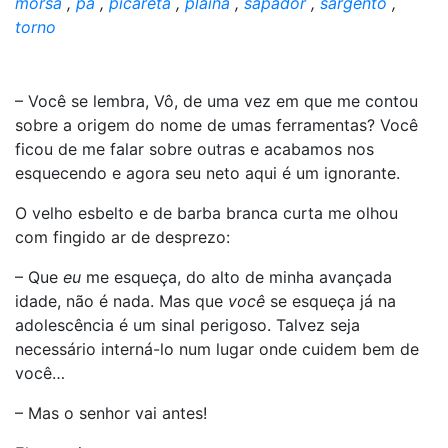
morsa
,
pá
,
picareta
,
plaina
,
sapador
,
sargento
,
torno
– Você se lembra, Vô, de uma vez em que me contou
sobre a origem do nome de umas ferramentas? Você
ficou de me falar sobre outras e acabamos nos
esquecendo e agora seu neto aqui é um ignorante.
O velho esbelto e de barba branca curta me olhou
com fingido ar de desprezo:
– Que
eu
me esqueça, do alto de minha avançada
idade, não é nada. Mas que
você
se esqueça já na
adolescência é um sinal perigoso. Talvez seja
necessário interná-lo num lugar onde cuidem bem de
você…
– Mas o senhor vai antes!