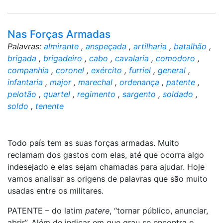
Nas Forças Armadas
Palavras:
almirante
,
anspeçada
,
artilharia
,
batalhão
,
brigada
,
brigadeiro
,
cabo
,
cavalaria
,
comodoro
,
companhia
,
coronel
,
exército
,
furriel
,
general
,
infantaria
,
major
,
marechal
,
ordenança
,
patente
,
pelotão
,
quartel
,
regimento
,
sargento
,
soldado
,
soldo
,
tenente
Todo país tem as suas forças armadas. Muito
reclamam dos gastos com elas, até que ocorra algo
indesejado e elas sejam chamadas para ajudar. Hoje
vamos analisar as origens de palavras que são muito
usadas entre os militares.
PATENTE – do latim
patere
, “tornar público, anunciar,
abrir”. Além de indicar em que grau se encontra o