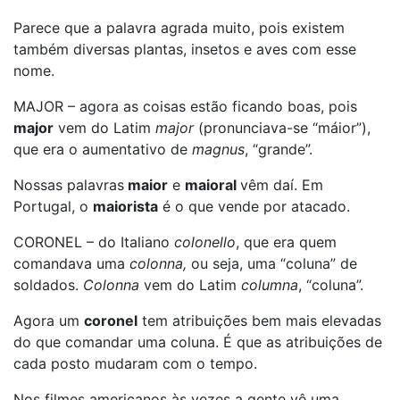
Parece que a palavra agrada muito, pois existem
também diversas plantas, insetos e aves com esse
nome.
MAJOR – agora as coisas estão ficando boas, pois
major
vem do Latim
major
(pronunciava-se “máior”),
que era o aumentativo de
magnus
, “grande”.
Nossas palavras
maior
e
maioral
vêm daí. Em
Portugal, o
maiorista
é o que vende por atacado.
CORONEL – do Italiano
colonello
, que era quem
comandava uma
colonna
,
ou seja, uma “coluna” de
soldados.
Colonna
vem do Latim
columna
, “coluna”.
Agora um
coronel
tem atribuições bem mais elevadas
do que comandar uma coluna. É que as atribuições de
cada posto mudaram com o tempo.
Nos filmes americanos às vezes a gente vê uma