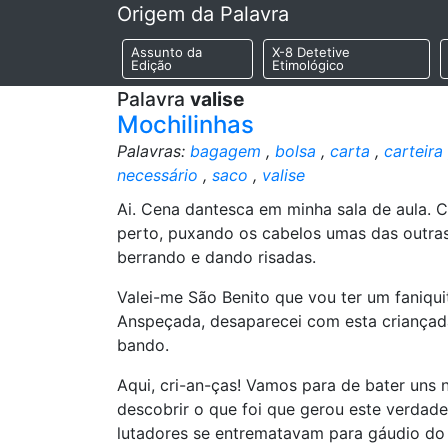
Origem da Palavra
Assunto da
X-8 Detetive
Edição
Etimológico
Palavra
valise
Mochilinhas
Palavras:
bagagem
,
bolsa
,
carta
,
carteira
necessário
,
saco
,
valise
Ai. Cena dantesca em minha sala de aula. 
perto, puxando os cabelos umas das outras,
berrando e dando risadas.
Valei-me São Benito que vou ter um faniquit
Anspeçada, desaparecei com esta criançada
bando.
Aqui, cri-an-ças! Vamos para de bater uns 
descobrir o que foi que gerou este verdad
lutadores se entrematavam para gáudio do 