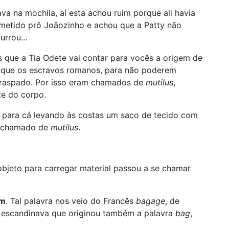
ava na mochila, aí esta achou ruim porque ali havia
rometido prô Joãozinho e achou que a Patty não
purrou…
s que a Tia Odete vai contar para vocês a origem de
m que os escravos romanos, para não poderem
o raspado. Por isso eram chamados de
mutilus
,
te do corpo.
 para cá levando às costas um saco de tecido com
r chamado de
mutilus
.
objeto para carregar material passou a se chamar
em
. Tal palavra nos veio do Francês
bagage
, de
te escandinava que originou também a palavra
bag
,