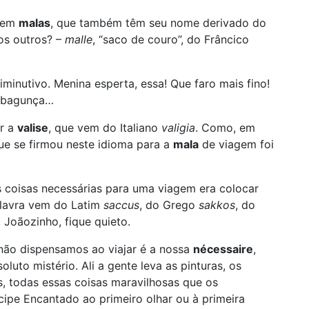
s em
malas
, que também têm seu nome derivado do
os outros? –
malle
, “saco de couro”, do Frâncico
minutivo. Menina esperta, essa! Que faro mais fino!
à bagunça…
ar a
valise
, que vem do Italiano
valigia
. Como, em
que se firmou neste idioma para a
mala
de viagem foi
 coisas necessárias para uma viagem era colocar
alavra vem do Latim
saccus
, do Grego
sakkos
, do
Joãozinho, fique quieto.
não dispensamos ao viajar é a nossa
nécessaire
,
to mistério. Ali a gente leva as pinturas, os
s, todas essas coisas maravilhosas que os
ncipe Encantado ao primeiro olhar ou à primeira