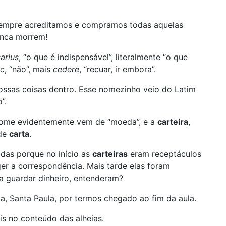
 sempre acreditamos e compramos todas aquelas
unca morrem!
arius
, “o que é indispensável”, literalmente “o que
c
, “não”, mais
cedere
, “recuar, ir embora”.
ossas coisas dentro. Esse nomezinho veio do Latim
”.
nome evidentemente vem de “moeda”, e a
carteira
,
 de
carta
.
das porque no início as
carteiras
eram receptáculos
er a correspondência. Mais tarde elas foram
a guardar dinheiro, entenderam?
da, Santa Paula, por termos chegado ao fim da aula.
s no conteúdo das alheias.