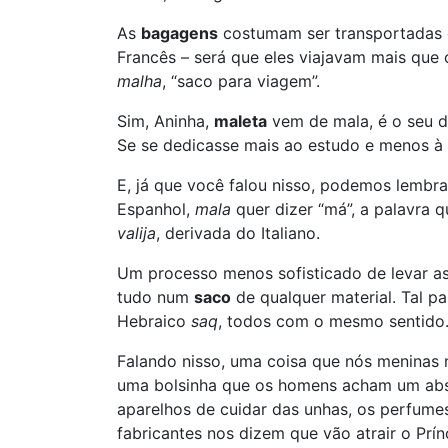
As
bagagens
costumam ser transportada
Francês – será que eles viajavam mais que 
malha
, “saco para viagem”.
Sim, Aninha,
maleta
vem de mala, é o seu di
Se se dedicasse mais ao estudo e menos 
E, já que você falou nisso, podemos lembr
Espanhol,
mala
quer dizer “má”, a palavra 
valija
, derivada do Italiano.
Um processo menos sofisticado de levar as
tudo num
saco
de qualquer material. Tal p
Hebraico
saq
, todos com o mesmo sentido. 
Falando nisso, uma coisa que nós meninas 
uma bolsinha que os homens acham um absolu
aparelhos de cuidar das unhas, os perfume
fabricantes nos dizem que vão atrair o Prí