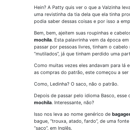
Hein? A Patty quis ver o que a Valzinha lev
uma revistinha da tia dela que ela tinha p
podia saber dessas coisas e por isso a em
Bem, bem, ajeitem suas roupinhas e cabelo
mochila
. Esta palavrinha vem da época e
passar por pessoas livres, tinham o cabel
“mutilados”, já que tinham perdido uma par
Como muitas vezes eles andavam para lá e
as compras do patrão, este começou a se
Como, Ledinha? O saco, não o patrão.
Depois de passar pelo idioma Basco, esse 
mochila
. Interessante, não?
Isso nos leva ao nome genérico de
bagag
bague, “trouxa, atado, fardo”, de uma fon
“saco”, em Inglês.