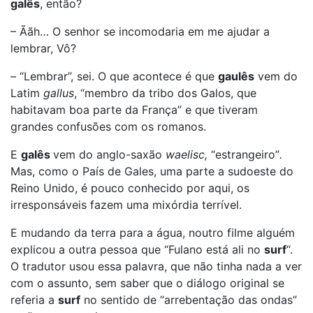
galês
, então?
– Ããh… O senhor se incomodaria em me ajudar a
lembrar, Vô?
– “Lembrar”, sei. O que acontece é que
gaulês
vem do
Latim
gallus
, “membro da tribo dos Galos, que
habitavam boa parte da França” e que tiveram
grandes confusões com os romanos.
E
galês
vem do anglo-saxão
waelisc,
“estrangeiro”
.
Mas, como o País de Gales, uma parte a sudoeste do
Reino Unido, é pouco conhecido por aqui, os
irresponsáveis fazem uma mixórdia terrível.
E mudando da terra para a água, noutro filme alguém
explicou a outra pessoa que “Fulano está ali no
surf
“.
O tradutor usou essa palavra, que não tinha nada a ver
com o assunto, sem saber que o diálogo original se
referia a
surf
no sentido de “arrebentação das ondas”