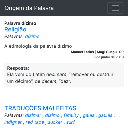
Origem da Palavra
Palavra
dízimo
Religião
Palavras:
dízimo
A etimologia da palavra dízimo
Manuel Farias
|
Mogi Guaçu
,
SP
9 de junho de 2019
Resposta:
Ela vem do Latim
decimare
, “remover ou destruir
um décimo”, de
decem
, “dez”.
TRADUÇÕES MALFEITAS
Palavras:
dizimar
,
dízimo
,
fatality
,
gales
,
gaulês
,
indignar
,
red tape
,
sucker
,
surf