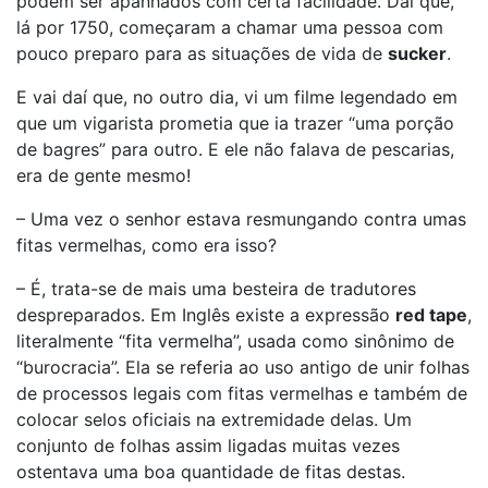
podem ser apanhados com certa facilidade. Daí que,
lá por 1750, começaram a chamar uma pessoa com
pouco preparo para as situações de vida de
sucker
.
E vai daí que, no outro dia, vi um filme legendado em
que um vigarista prometia que ia trazer “uma porção
de bagres” para outro. E ele não falava de pescarias,
era de gente mesmo!
– Uma vez o senhor estava resmungando contra umas
fitas vermelhas, como era isso?
– É, trata-se de mais uma besteira de tradutores
despreparados. Em Inglês existe a expressão
red tape
,
literalmente “fita vermelha”, usada como sinônimo de
“burocracia”. Ela se referia ao uso antigo de unir folhas
de processos legais com fitas vermelhas e também de
colocar selos oficiais na extremidade delas. Um
conjunto de folhas assim ligadas muitas vezes
ostentava uma boa quantidade de fitas destas.