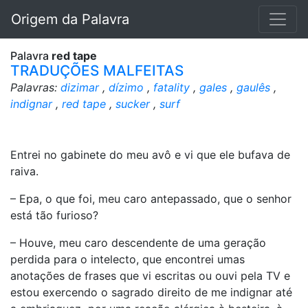
Origem da Palavra
Palavra
red tape
TRADUÇÕES MALFEITAS
Palavras:
dizimar
,
dízimo
,
fatality
,
gales
,
gaulês
,
indignar
,
red tape
,
sucker
,
surf
Entrei no gabinete do meu avô e vi que ele bufava de
raiva.
– Epa, o que foi, meu caro antepassado, que o senhor
está tão furioso?
– Houve, meu caro descendente de uma geração
perdida para o intelecto, que encontrei umas
anotações de frases que vi escritas ou ouvi pela TV e
estou exercendo o sagrado direito de me indignar até