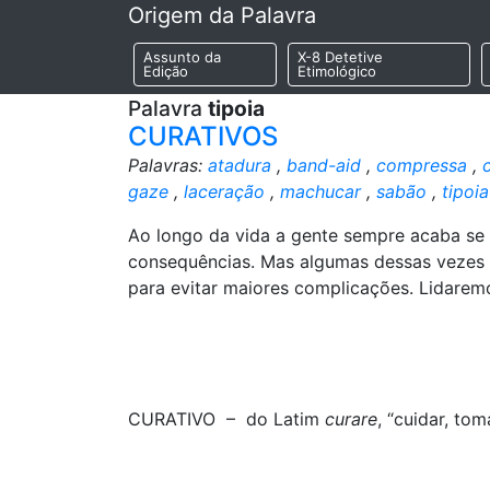
Origem da Palavra
Assunto da
X-8 Detetive
Edição
Etimológico
Palavra
tipoia
CURATIVOS
Palavras:
atadura
,
band-aid
,
compressa
,
gaze
,
laceração
,
machucar
,
sabão
,
tipoia
Ao longo da vida a gente sempre acaba se
consequências. Mas algumas dessas vezes
para evitar maiores complicações. Lidarem
CURATIVO – do Latim
curare
, “cuidar, tom