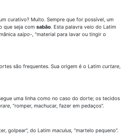
m curativo? Muito. Sempre que for possível, um
o que seja com
sabão
. Esta palavra veio do Latim
ermânica
saipo-
, “material para lavar ou tingir o
rtes são frequentes. Sua origem é o Latim
curtare
,
ue uma linha como no caso do dorte; os tecidos
erare
, “romper, machucar, fazer em pedaços”.
ter, golpear”, do Latim
maculus,
“martelo pequeno”.