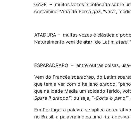
GAZE – muitas vezes é colocada sobre um c
contamine. Viria do Persa
gaz
, “vara”, med
ATADURA – muitas vezes é elástica e pode 
Naturalmente vem de
atar
, do Latim
atare
, 
ESPARADRAPO – entre outras coisas, usa-s
Vem do Francês
sparadrap
, do Latim
spara
que tem a ver com o Italiano
drappo
, “pano
que na Idade Média um soldado ferido, volt
Spara il drappo!”,
ou seja, “-
Corta o pano!”
,
Em Portugal a palavra se aplica ao curati
no Brasil, a palavra indica uma fita adesiva