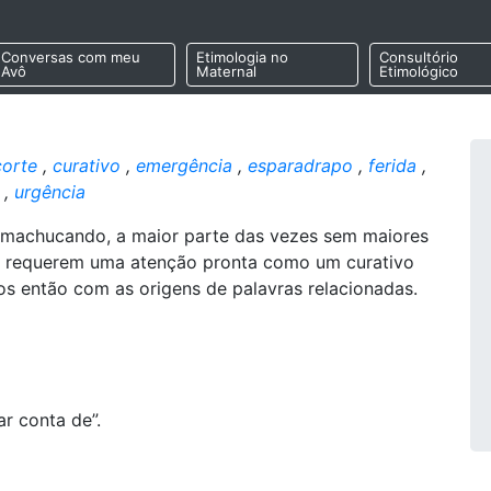
Conversas com meu
Etimologia no
Consultório
Avô
Maternal
Etimológico
corte
,
curativo
,
emergência
,
esparadrapo
,
ferida
,
,
urgência
 machucando, a maior parte das vezes sem maiores
 requerem uma atenção pronta como um curativo
os então com as origens de palavras relacionadas.
ar conta de”.