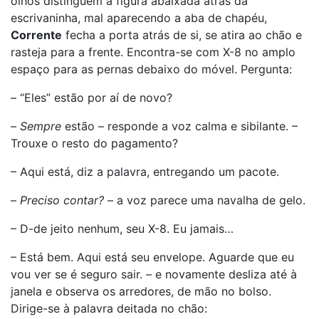
olhos distinguem a figura abaixada atrás da
escrivaninha, mal aparecendo a aba de chapéu,
Corrente
fecha a porta atrás de si, se atira ao chão e
rasteja para a frente. Encontra-se com X-8 no amplo
espaço para as pernas debaixo do móvel. Pergunta:
– “Eles” estão por aí de novo?
–
Sempre
estão – responde a voz calma e sibilante. –
Trouxe o resto do pagamento?
– Aqui está, diz a palavra, entregando um pacote.
–
Preciso contar?
– a voz parece uma navalha de gelo.
– D-de jeito nenhum, seu X-8. Eu jamais…
– Está bem. Aqui está seu envelope. Aguarde que eu
vou ver se é seguro sair. – e novamente desliza até à
janela e observa os arredores, de mão no bolso.
Dirige-se à palavra deitada no chão: