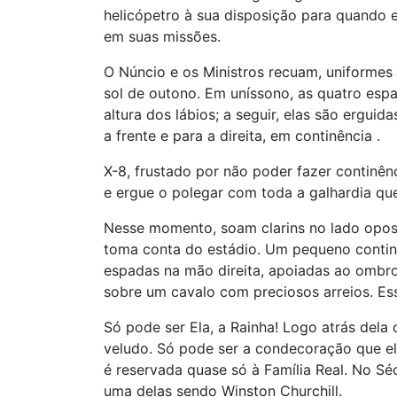
helicópetro à sua disposição para quando el
em suas missões.
O Núncio e os Ministros recuam, uniformes 
sol de outono. Em uníssono, as quatro espa
altura dos lábios; a seguir, elas são erguid
a frente e para a direita, em continência .
X-8, frustado por não poder fazer continênc
e ergue o polegar com toda a galhardia que
Nesse momento, soam clarins no lado opos
toma conta do estádio. Um pequeno conting
espadas na mão direita, apoiadas ao ombro
sobre um cavalo com preciosos arreios. Es
Só pode ser Ela, a Rainha! Logo atrás dela
veludo. Só pode ser a condecoração que ela
é reservada quase só à Família Real. No S
uma delas sendo Winston Churchill.