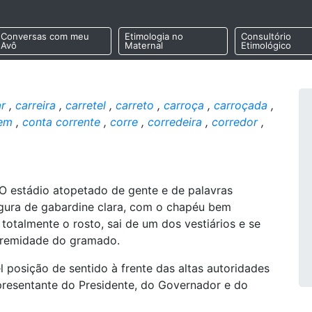
Conversas com meu
Etimologia no
Consultório
Avô
Maternal
Etimológico
r
,
carreira
,
carretel
,
carreto
,
carroça
,
carroçada
,
em
,
conta corrente
,
corre
,
corredeira
,
corredor
,
 O estádio atopetado de gente e de palavras
igura de gabardine clara, com o chapéu bem
totalmente o rosto, sai de um dos vestiários e se
xtremidade do gramado.
 posição de sentido à frente das altas autoridades
epresentante do Presidente, do Governador e do