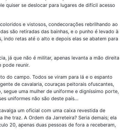
e quiser se deslocar para lugares de difícil acesso
coloridos e vistosos, condecorações rebrilhando ao
das são retiradas das bainhas, e o punho é levado à
as, indo retas até o alto e depois elas se abatem para
ia, já que não é militar, apenas levanta a mão direita
 pode reunir.
to do campo. Todos se viram para lá e o espanto
ente de cavalaria, couraças peitorais ofuscantes,
, segue uma mulher de uniforme e digníssimo porte,
ses uniformes não são deste país…
 cavalga um oficial com uma caixa revestida de
 lhe traz. A Ordem da Jarreteira? Seria demais; ela
éculo 20, apenas duas pessoas de fora a receberam,