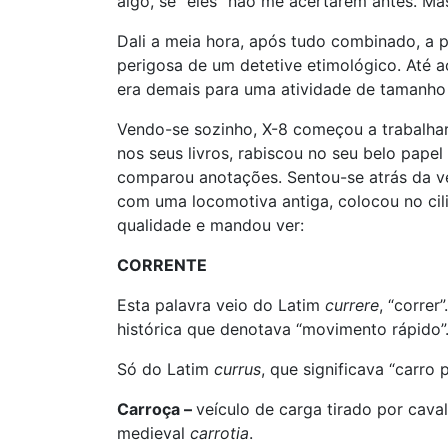
algo, se “eles” não me acertarem antes. Ma
Dali a meia hora, após tudo combinado, a p
perigosa de um detetive etimológico. Até
era demais para uma atividade de tamanho 
Vendo-se sozinho, X-8 começou a trabalhar
nos seus livros, rabiscou no seu belo papel
comparou anotações. Sentou-se atrás da v
com uma locomotiva antiga, colocou no cil
qualidade e mandou ver:
CORRENTE
Esta palavra veio do Latim
currere
, “correr
histórica que denotava “movimento rápido”
Só do Latim
currus
, que significava “carro
Carroça –
veículo de carga tirado por cava
medieval
carrotia
.