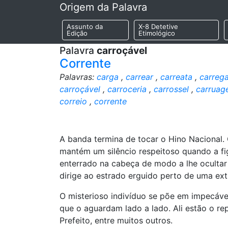
Origem da Palavra
Assunto da
X-8 Detetive
Edição
Etimológico
Palavra
carroçável
Corrente
Palavras:
carga
,
carrear
,
carreata
,
carrega
carroçável
,
carroceria
,
carrossel
,
carruag
correio
,
corrente
A banda termina de tocar o Hino Nacional.
mantém um silêncio respeitoso quando a f
enterrado na cabeça de modo a lhe ocultar 
dirige ao estrado erguido perto de uma e
O misterioso indivíduo se põe em impecável
que o aguardam lado a lado. Ali estão o r
Prefeito, entre muitos outros.