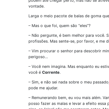
podem até chegar perto, mas não se atreve
vontade.
Larga o meio pacote de balas de goma que e
– Mas o que foi, quem são “eles”?
– Não pergunte, é bem melhor para você. 
profissões. Mas sente-se, por favor, e me d
– Vim procurar o senhor para descobrir min
perigoso…
– Você nem imagina. Mas enquanto eu estiv
você é
Corrente
.
– Sim, e não sei nada sobre o meu passado,
pode me ajudar.
– Remunerando bem, eu vou mais além. Vamo
posso fazer as malas e levar a efeito ess