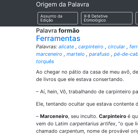
Origem da Palavra
Assunto da
X-8 Detetive
Edição
Etimológico
Palavra
formão
Ferramentas
Palavras:
alicate
,
carpinteiro
,
circular
,
fer
marceneiro
,
martelo
,
parafuso
,
pé-de-cab
torquês
Ao chegar no pátio da casa de meu avô, d
de livros que ele estava consertando.
– Aí, hein, Vô, trabalhando de carpinteiro p
Ele, tentando ocultar que estava contente d
–
Marceneiro
, seu inculto.
Carpinteiro
é qu
vem do Latim
carpentarius artifex
, “o que 
chamado
carpentum,
nome de provável ori