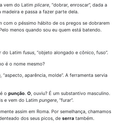
ira vem do Latim
plicare
, “dobrar, enroscar”, dada a
 madeira e passa a fazer parte dela.
m com o péssimo hábito de os pregos se dobrarem
 Pelo menos quando sou eu quem está batendo.
ir do Latim
fusus
, “objeto alongado e cônico, fuso”.
como é o nome mesmo?
a,
“aspecto, aparência, molde”. A ferramenta servia
 é o
punção
.
O
, ouviu? É um substantivo masculino.
ais e vem do Latim
pungere
, “furar”.
amente assim em Roma. Por semelhança, chamamos
denteado dos seus picos, de
serra
também.