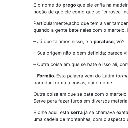
E o nome do
prego
que ele enfia na made
noção de que ele como que se “enrosca” na
Particularmente,acho que tem a ver també
quando a gente bate neles com o martelo.
– Já que falamos nisso, e o
parafuso
, Vô?
– Sua origem não é bem definida; parece v
– Outra coisa em que se bate é isso ali, 
–
Formão.
Esta palavra vem do Latim
form
para dar forma a coisas, daí o nome.
Outra coisa em que se bate com o martelo
Serve para fazer furos em diversos materi
E olhe aqui: esta
serra
já se chamava exat
uma cadeia de montanhas, com o aspecto 