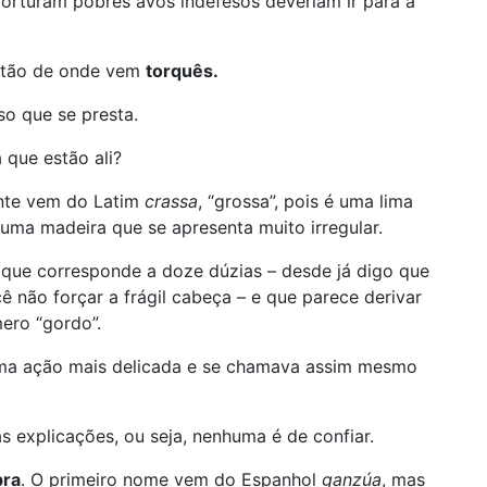
orturam pobres avôs indefesos deveriam ir para a
então de onde vem
torquês.
sso que se presta.
 que estão ali?
nte vem do Latim
crassa
, “grossa”, pois é uma lima
numa madeira que se apresenta muito irregular.
 que corresponde a doze dúzias – desde já digo que
ê não forçar a frágil cabeça – e que parece derivar
ero “gordo”.
uma ação mais delicada e se chamava assim mesmo
as explicações, ou seja, nenhuma é de confiar.
bra
. O primeiro nome vem do Espanhol
ganzúa
, mas