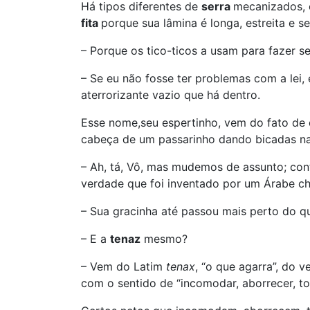
Há tipos diferentes de
serra
mecanizados,
fita
porque sua lâmina é longa, estreita e s
– Porque os tico-ticos a usam para fazer s
– Se eu não fosse ter problemas com a lei, 
aterrorizante vazio que há dentro.
Esse nome,seu espertinho, vem do fato de 
cabeça de um passarinho dando bicadas n
– Ah, tá, Vô, mas mudemos de assunto; c
verdade que foi inventado por um Árabe c
– Sua gracinha até passou mais perto do 
– E a
tenaz
mesmo?
– Vem do Latim
tenax
, “o que agarra”, do 
com o sentido de “incomodar, aborrecer, tor