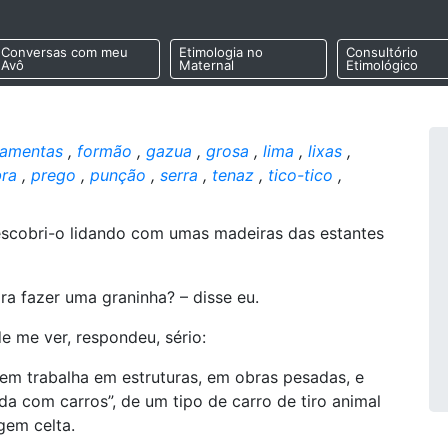
Conversas com meu
Etimologia no
Consultório
Avô
Maternal
Etimológico
ramentas
,
formão
,
gazua
,
grosa
,
lima
,
lixas
,
ra
,
prego
,
punção
,
serra
,
tenaz
,
tico-tico
,
escobri-o lidando com umas madeiras das estantes
ara fazer uma graninha? – disse eu.
e me ver, respondeu, sério:
em trabalha em estruturas, em obras pesadas, e
lida com carros”, de um tipo de carro de tiro animal
gem celta.