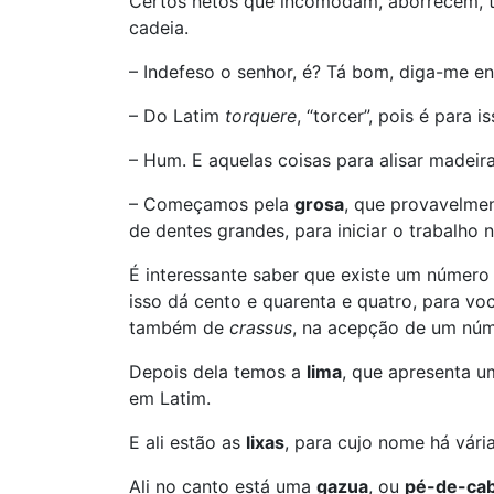
Certos netos que incomodam, aborrecem, t
cadeia.
– Indefeso o senhor, é? Tá bom, diga-me 
– Do Latim
torquere
, “torcer”, pois é para i
– Hum. E aquelas coisas para alisar madeira
– Começamos pela
grosa
, que provavelme
de dentes grandes, para iniciar o trabalho 
É interessante saber que existe um número
isso dá cento e quarenta e quatro, para voc
também de
crassus
, na acepção de um núm
Depois dela temos a
lima
, que apresenta 
em Latim.
E ali estão as
lixas
, para cujo nome há vári
Ali no canto está uma
gazua
, ou
pé-de-ca