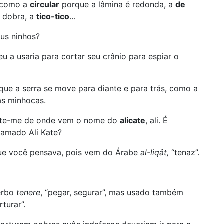
 como a
circular
porque a lâmina é redonda, a
de
e dobra, a
tico-tico
…
eus ninhos?
eu a usaria para cortar seu crânio para espiar o
que a serra se move para diante e para trás, como a
as minhocas.
onte-me de onde vem o nome do
alicate
, ali. É
hamado Ali Kate?
que você pensava, pois vem do Árabe
al-liqât,
“tenaz”.
verbo
tenere
, “pegar, segurar”, mas usado também
turar”.