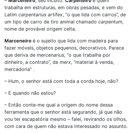
–
Marceneiro
, seu inculto.
Carpinteiro
é quem
trabalha em estruturas, em obras pesadas, e vem do
Latim
carpentarius artifex
, “o que lida com carros”, de
um tipo de carro de tiro animal chamado
carpentum,
nome de provável origem celta.
Marceneiro
é o sujeito que lida com madeira para
fazer móveis, objetos pequenos, decorativos. Parece
que deriva de
mercenarius
, “o que trabalha por
dinheiro, a contrato”, de
merx
, “material à venda,
mercadoria” .
– Hum, o senhor está com toda a corda hoje, não?
– E quando não estou?
– Então conte-me qual a origem do nome dessa
ferramenta que o senhor está segurando, já que não
vou ter escapatória mesmo – falei, revirando os olhos,
com cara de quem não estava interessado no assunto.