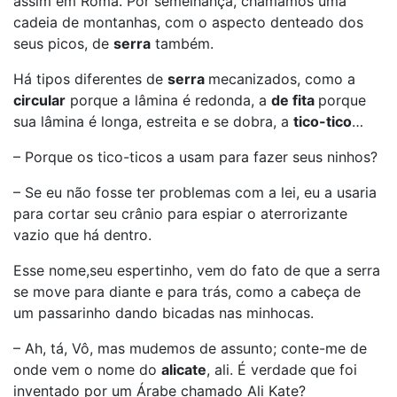
assim em Roma. Por semelhança, chamamos uma
cadeia de montanhas, com o aspecto denteado dos
seus picos, de
serra
também.
Há tipos diferentes de
serra
mecanizados, como a
circular
porque a lâmina é redonda, a
de fita
porque
sua lâmina é longa, estreita e se dobra, a
tico-tico
…
– Porque os tico-ticos a usam para fazer seus ninhos?
– Se eu não fosse ter problemas com a lei, eu a usaria
para cortar seu crânio para espiar o aterrorizante
vazio que há dentro.
Esse nome,seu espertinho, vem do fato de que a serra
se move para diante e para trás, como a cabeça de
um passarinho dando bicadas nas minhocas.
– Ah, tá, Vô, mas mudemos de assunto; conte-me de
onde vem o nome do
alicate
, ali. É verdade que foi
inventado por um Árabe chamado Ali Kate?