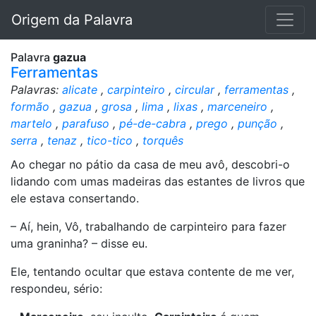
Origem da Palavra
Palavra
gazua
Ferramentas
Palavras:
alicate
,
carpinteiro
,
circular
,
ferramentas
,
formão
,
gazua
,
grosa
,
lima
,
lixas
,
marceneiro
,
martelo
,
parafuso
,
pé-de-cabra
,
prego
,
punção
,
serra
,
tenaz
,
tico-tico
,
torquês
Ao chegar no pátio da casa de meu avô, descobri-o
lidando com umas madeiras das estantes de livros que
ele estava consertando.
– Aí, hein, Vô, trabalhando de carpinteiro para fazer
uma graninha? – disse eu.
Ele, tentando ocultar que estava contente de me ver,
respondeu, sério: