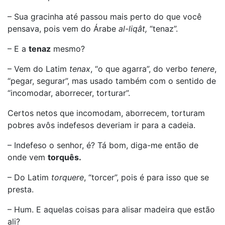
– Sua gracinha até passou mais perto do que você
pensava, pois vem do Árabe
al-liqât,
“tenaz”.
– E a
tenaz
mesmo?
– Vem do Latim
tenax
, “o que agarra”, do verbo
tenere
,
“pegar, segurar”, mas usado também com o sentido de
“incomodar, aborrecer, torturar”.
Certos netos que incomodam, aborrecem, torturam
pobres avôs indefesos deveriam ir para a cadeia.
– Indefeso o senhor, é? Tá bom, diga-me então de
onde vem
torquês.
– Do Latim
torquere
, “torcer”, pois é para isso que se
presta.
– Hum. E aquelas coisas para alisar madeira que estão
ali?