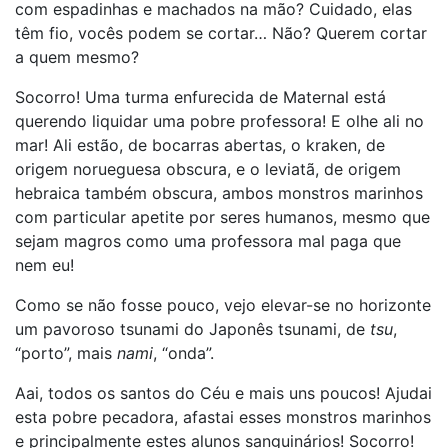
com espadinhas e machados na mão? Cuidado, elas
têm fio, vocês podem se cortar… Não? Querem cortar
a quem mesmo?
Socorro! Uma turma enfurecida de Maternal está
querendo liquidar uma pobre professora! E olhe ali no
mar! Ali estão, de bocarras abertas, o kraken, de
origem norueguesa obscura, e o leviatã, de origem
hebraica também obscura, ambos monstros marinhos
com particular apetite por seres humanos, mesmo que
sejam magros como uma professora mal paga que
nem eu!
Como se não fosse pouco, vejo elevar-se no horizonte
um pavoroso tsunami do Japonês tsunami, de
tsu
,
“porto”, mais
nami
, “onda”.
Aai, todos os santos do Céu e mais uns poucos! Ajudai
esta pobre pecadora, afastai esses monstros marinhos
e principalmente estes alunos sanguinários! Socorro!