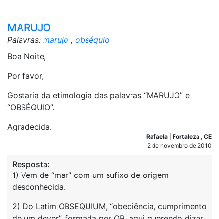
MARUJO
Palavras:
marujo
,
obséquio
Boa Noite,
Por favor,
Gostaria da etimologia das palavras “MARUJO” e
“OBSÉQUIO”.
Agradecida.
Rafaela
|
Fortaleza
,
CE
2 de novembro de 2010
Resposta:
1) Vem de “mar” com um sufixo de origem
desconhecida.
2) Do Latim OBSEQUIUM, “obediência, cumprimento
de um dever”, formada por OB, aqui querendo dizer