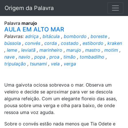
Origem da Palavra
Palavra
marujo
AULA EM ALTO MAR
Palavras:
adriça
,
bitácula
,
bombordo
,
boreste
,
bússola
,
convés
,
corda
,
costado
,
estibordo
,
kraken
,
leme
,
leviatã
,
marinheiro
,
marujo
,
mastro
,
motim
,
nave
,
navio
,
popa
,
proa
,
timão
,
tombadilho
,
tripulação
,
tsunami
,
vela
,
verga
Uma gaivota ociosa sobrevoa o mar. Observa um
veleiro e decide se aproximar para ver se descola
alguma refeição. Com um elegante floreio das asas,
pousa sobre uma verga e olha para baixo, de onde
ressoa uma voz aguda.
Sobre o convés estão nada menos que Tia Odete e