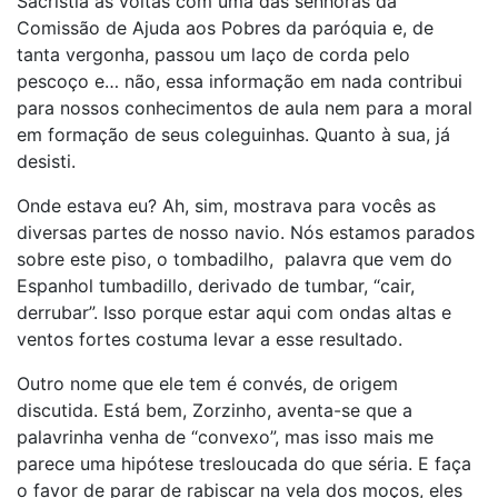
Sacristia às voltas com uma das senhoras da
Comissão de Ajuda aos Pobres da paróquia e, de
tanta vergonha, passou um laço de corda pelo
pescoço e… não, essa informação em nada contribui
para nossos conhecimentos de aula nem para a moral
em formação de seus coleguinhas. Quanto à sua, já
desisti.
Onde estava eu? Ah, sim, mostrava para vocês as
diversas partes de nosso navio. Nós estamos parados
sobre este piso, o tombadilho, palavra que vem do
Espanhol tumbadillo, derivado de tumbar, “cair,
derrubar”. Isso porque estar aqui com ondas altas e
ventos fortes costuma levar a esse resultado.
Outro nome que ele tem é convés, de origem
discutida. Está bem, Zorzinho, aventa-se que a
palavrinha venha de “convexo”, mas isso mais me
parece uma hipótese tresloucada do que séria. E faça
o favor de parar de rabiscar na vela dos moços, eles