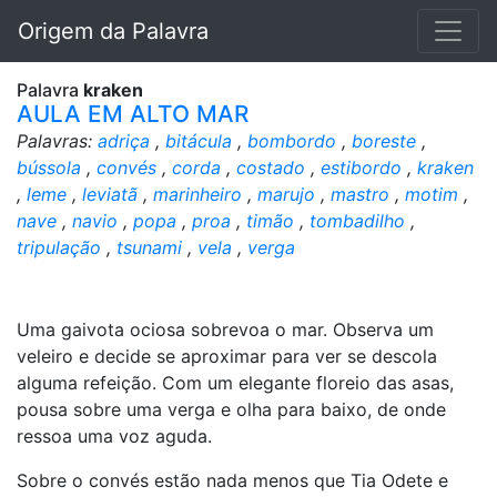
Origem da Palavra
Palavra
kraken
AULA EM ALTO MAR
Palavras:
adriça
,
bitácula
,
bombordo
,
boreste
,
bússola
,
convés
,
corda
,
costado
,
estibordo
,
kraken
,
leme
,
leviatã
,
marinheiro
,
marujo
,
mastro
,
motim
,
nave
,
navio
,
popa
,
proa
,
timão
,
tombadilho
,
tripulação
,
tsunami
,
vela
,
verga
Uma gaivota ociosa sobrevoa o mar. Observa um
veleiro e decide se aproximar para ver se descola
alguma refeição. Com um elegante floreio das asas,
pousa sobre uma verga e olha para baixo, de onde
ressoa uma voz aguda.
Sobre o convés estão nada menos que Tia Odete e