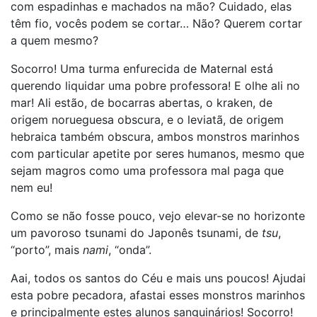
com espadinhas e machados na mão? Cuidado, elas
têm fio, vocês podem se cortar… Não? Querem cortar
a quem mesmo?
Socorro! Uma turma enfurecida de Maternal está
querendo liquidar uma pobre professora! E olhe ali no
mar! Ali estão, de bocarras abertas, o kraken, de
origem norueguesa obscura, e o leviatã, de origem
hebraica também obscura, ambos monstros marinhos
com particular apetite por seres humanos, mesmo que
sejam magros como uma professora mal paga que
nem eu!
Como se não fosse pouco, vejo elevar-se no horizonte
um pavoroso tsunami do Japonês tsunami, de
tsu
,
“porto”, mais
nami
, “onda”.
Aai, todos os santos do Céu e mais uns poucos! Ajudai
esta pobre pecadora, afastai esses monstros marinhos
e principalmente estes alunos sanguinários! Socorro!