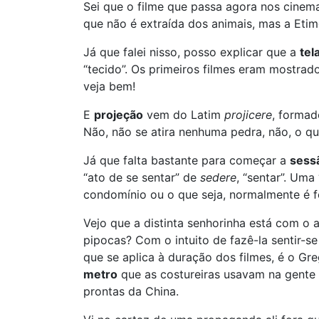
Sei que o filme que passa agora nos cinema
que não é extraída dos animais, mas a Etim
Já que falei nisso, posso explicar que a
tel
“tecido”. Os primeiros filmes eram mostra
veja bem!
E
projeção
vem do Latim
projicere
, forma
Não, não se atira nenhuma pedra, não, o q
Já que falta bastante para começar a
sess
“ato de se sentar” de
sedere
, “sentar”. Uma
condomínio ou o que seja, normalmente é f
Vejo que a distinta senhorinha está com o
pipocas? Com o intuito de fazê-la sentir-
que se aplica à duração dos filmes, é o Gr
metro
que as costureiras usavam na gente 
prontas da China.