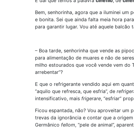
É daí que temos a palavra
cinéfilo
, de
cin
Bem, senhorinha, agora que a iluminei um p
e bonita. Sei que ainda falta meia hora pa
para garantir lugar. Vou até aquele balcão t
– Boa tarde, senhorinha que vende as pipo
para alimentação de muares e não de sere
milho estourados que você vende vem do 
arrebentar”?
E que o refrigerante vendido aqui em quan
“aquilo que refresca, que esfria”, de
refrige
intensificativo, mais
frigerare
, “esfriar” pr
Ficou espantada, não? Vou aproveitar um 
trevas da ignorância e contar que a orige
Germânico
fellom
, “pele de animal”, apare