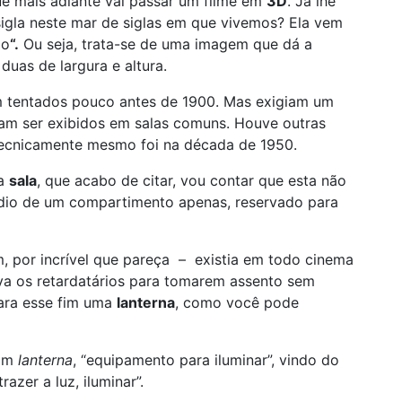
ue mais adiante vai passar um filme em
3D
. Já lhe
igla neste mar de siglas em que vivemos? Ela vem
ão
“.
Ou seja, trata-se de uma imagem que dá a
uas de largura e altura.
am tentados pouco antes de 1900. Mas exigiam um
m ser exibidos em salas comuns. Houve outras
tecnicamente mesmo foi na década de 1950.
ra
sala
, que acabo de citar, vou contar que esta não
édio de um compartimento apenas, reservado para
, por incrível que pareça – existia em todo cinema
va os retardatários para tomarem assento sem
para esse fim uma
lanterna
, como você pode
tim
lanterna
, “equipamento para iluminar”, vindo do
“trazer a luz, iluminar”.