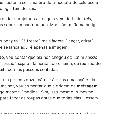
s costuma ser uma tira de triacetato de celulose e
ologia tem dessas.
a
onde é projetada a imagem vem do Latim
tela
,
dos sobre um pano branco. Mas não na Roma antiga,
do por
pro
-, “à frente”, mais
jacere
, “lançar, atirar”.
ue se lança aqui é apenas a imagem.
ão
, vou contar que ela nos chegou do Latim
sessio
,
 “sessão”, seja parlamentar, de cinema, de reunião de
eita com as pessoas sentadas.
 ar um pouco zonzo, não será pelas emanações da
se melhor, vou comentar que a origem de
metragem
,
ego
metro
n
, “medida”. Sim, isso mesmo, o mesmo
para fazer as roupas antes que todas elas viessem