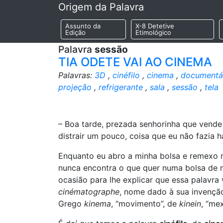
Origem da Palavra
Assunto da
X-8 Detetive
Edição
Etimológico
Palavra
sessão
TIA ODETE VAI AO CINEMA
Palavras:
3D
,
cinéfilo
,
cinema
,
documentá
projeção
,
refrigerante
,
sala
,
sessão
,
tela
– Boa tarde, prezada senhorinha que vende 
distrair um pouco, coisa que eu não fazia h
Enquanto eu abro a minha bolsa e remexo n
nunca encontra o que quer numa bolsa de mulh
ocasião para lhe explicar que essa palavr
cinématographe
, nome dado à sua invenção
Grego
kinema
, “movimento”, de
kinein
, “me