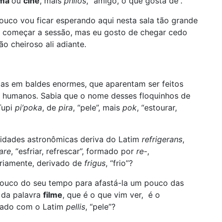
ema
ou
cine
, mais
philos
, “amigo, o que gosta de”.
ouco vou ficar esperando aqui nesta sala tão grande
ra começar a sessão, mas eu gosto de chegar cedo
ão cheiroso ali adiante.
cas em baldes enormes, que aparentam ser feitos
s humanos. Sabia que o nome desses floquinhos de
Tupi
pi’poka
, de
pira
, “pele”, mais
pok
, “estourar,
tidades astronômicas deriva do Latim
refrigerans
,
rare
, “esfriar, refrescar”, formado por
re-
,
opriamente, derivado de
frigus
, “frio”?
pouco do seu tempo para afastá-la um pouco das
m da palavra
filme
, que é o que vim ver, é o
ntado com o Latim
pellis
, “pele”?