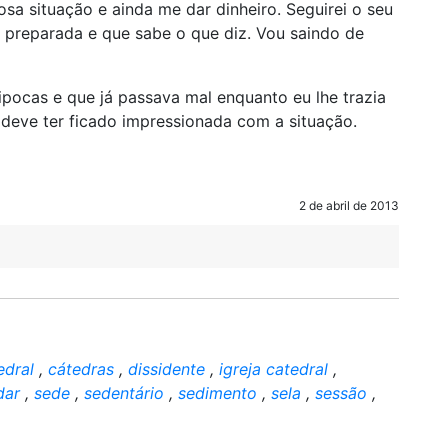
sa situação e ainda me dar dinheiro. Seguirei o seu
a preparada e que sabe o que diz. Vou saindo de
ipocas e que já passava mal enquanto eu lhe trazia
 deve ter ficado impressionada com a situação.
2 de abril de 2013
edral
,
cátedras
,
dissidente
,
igreja catedral
,
dar
,
sede
,
sedentário
,
sedimento
,
sela
,
sessão
,