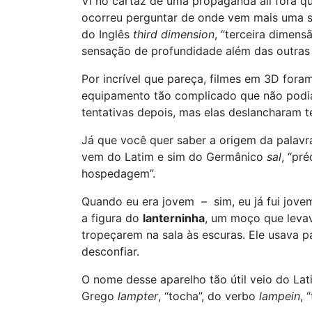
Vi no cartaz de uma propaganda ali fora q
ocorreu perguntar de onde vem mais uma s
do Inglês
third dimension
, “terceira dimens
sensação de profundidade além das outras d
Por incrível que pareça, filmes em 3D for
equipamento tão complicado que não podia
tentativas depois, mas elas deslancharam 
Já que você quer saber a origem da palav
vem do Latim e sim do Germânico
sal
, “pr
hospedagem”.
Quando eu era jovem – sim, eu já fui jovem
a figura do
lanterninha
, um moço que leva
tropeçarem na sala às escuras. Ele usava 
desconfiar.
O nome desse aparelho tão útil veio do La
Grego
lampter
, “tocha”, do verbo
lampein
, 