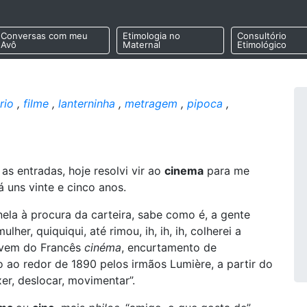
Conversas com meu
Etimologia no
Consultório
Avô
Maternal
Etimológico
rio
,
filme
,
lanterninha
,
metragem
,
pipoca
,
as entradas, hoje resolvi vir ao
cinema
para me
á uns vinte e cinco anos.
ela à procura da carteira, sabe como é, a gente
er, quiquiqui, até rimou, ih, ih, ih, colherei a
a vem do Francês
cinéma
, encurtamento de
 ao redor de 1890 pelos irmãos Lumière, a partir do
xer, deslocar, movimentar”.