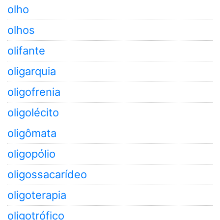
olho
olhos
olifante
oligarquia
oligofrenia
oligolécito
oligômata
oligopólio
oligossacarídeo
oligoterapia
oligotrófico