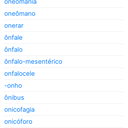
oneomania
oneômano
onerar
ônfale
ônfalo
ônfalo-mesentérico
onfalocele
-onho
ônibus
onicofagia
onicóforo