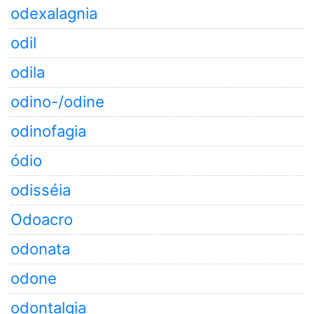
odexalagnia
odil
odila
odino-/odine
odinofagia
ódio
odisséia
Odoacro
odonata
odone
odontalgia