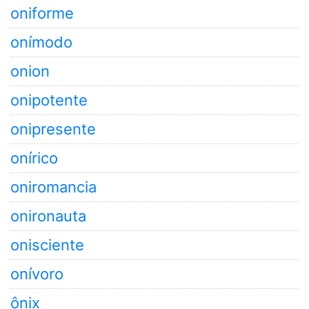
oniforme
onímodo
onion
onipotente
onipresente
onírico
oniromancia
onironauta
onisciente
onívoro
ônix