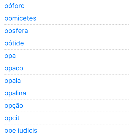
oóforo
oomicetes
oosfera
oótide
opa
opaco
opala
opalina
opção
opcit
ope judicis