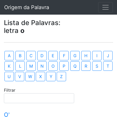
Origem da Palavra
Lista de Palavras:
letra
o
A
B
C
D
E
F
G
H
I
J
K
L
M
N
O
P
Q
R
S
T
U
V
W
X
Y
Z
Filtrar
O'