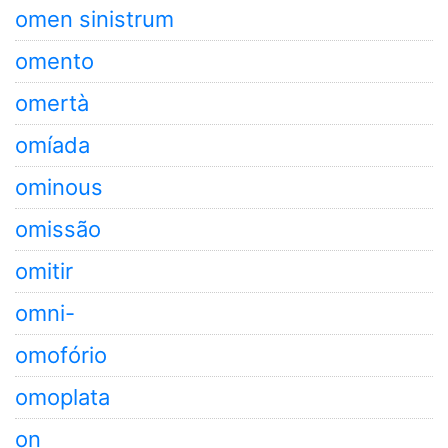
omen sinistrum
omento
omertà
omíada
ominous
omissão
omitir
omni-
omofório
omoplata
on